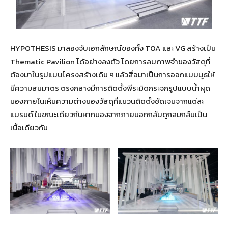
HYPOTHESIS มาลองจับเอกลักษณ์ของทั้ง TOA และ VG สร้างเป็น
Thematic Pavilion ได้อย่างลงตัว โดยการลบภาพจำของวัสดุที่
ต้องมาในรูปแบบโครงสร้างเดิม ๆ แล้วสื่อมาเป็นการออกแบบบูธให้
มีความสมมาตร ตรงกลางมี​การติดตั้งพีระมิดกระจกรูปแบบน้ำผุด
มองภายในเห็นความต่างของวัสดุที่แขวนติดตั้งชัดเจนจากแต่ละ
แบรนด์ ในขณะเดียวกันหากมองจากภายนอกกลับดูกลมกลืนเป็น
เนื้อเดียวกัน