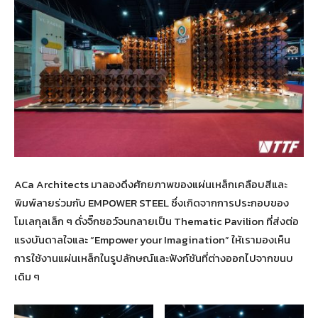
ACa Architects มาลองดึงศักยภาพของแผ่นเหล็กเคลือบสีและ
พิมพ์ลายร่วมกับ EMPOWER STEEL ซึ่งเกิดจากการประกอบของ
โมเลกุลเล็ก ๆ ดั่งจิ๊กซอว์จนกลายเป็น Thematic Pavilion ที่ส่งต่อ
แรงบันดาลใจและ “Empower your Imagination” ให้เรามองเห็น
การใช้งานแผ่นเหล็กในรูปลักษณ์และฟังก์ชันที่ต่างออกไปจากขนบ
เดิม ๆ