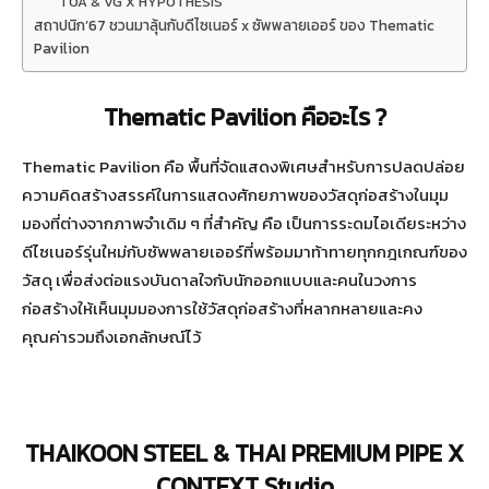
TOA & VG X HYPOTHESIS
สถาปนิก’67 ชวนมาลุ้นกับดีไซเนอร์ x ซัพพลายเออร์ ของ Thematic
Pavilion
Thematic Pavilion คืออะไร ?
Thematic Pavilion คือ พื้นที่จัดแสดงพิเศษสำหรับการปลดปล่อย
ความคิดสร้างสรรค์ในการแสดงศักยภาพของวัสดุก่อสร้างในมุม
มองที่ต่างจากภาพจำเดิม ๆ ที่สำคัญ คือ เป็นการระดมไอเดียระหว่าง
ดีไซเนอร์รุ่นใหม่กับซัพพลายเออร์ที่พร้อมมาท้าทายทุกกฎเกณฑ์ของ
วัสดุ เพื่อส่งต่อแรงบันดาลใจกับนักออกแบบและคนในวงการ
ก่อสร้างให้เห็นมุมมองการใช้วัสดุก่อสร้างที่หลากหลายและคง
คุณค่ารวมถึงเอกลักษณ์ไว้
THAIKOON STEEL & THAI PREMIUM PIPE X
CONTEXT Studio