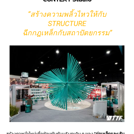
“สร้างความพลิ้วไหวให้กับ
STRUCTURE
ฉีกกฎเหล็กกับสถาปัตยกรรม”
สร้างภาพจำใหม่เพื่อซ้อนทับกับบริบทเดิม ๆ ของ
“ท่อเหล็กและเส้น