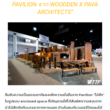
PAVILION จาก WOODDEN X PAVA
ARCHITECTS”
ซึมซับความเป็นธรรมชาติและหลักความยั่งยืนจาก Pavilion “ไม้สัก”
ในรูปแบบ enclosed space ที่เชิญชวนให้ได้สัมผัสความสงบจาก
ป่าไม้สักตัดกับบรรยากาศภายนอก ด้านในพบกับวงจรชีวิตของไม้