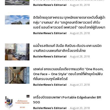
BuilderNews’s Editorial
-
August 30, 2018
อิตัลไทยอุตสาหกรรม รุกหนักขยายตลาดหวังขึ้นผู้นำ
กลุ่ม “งานถนน” ส่ง “รถปูคอนกรีตพาวเวอร์ เคิร์บ
เบอร์ แอนด์ พาวเวอร์ เพฟเวอร์” ตอบโจทย์ผู้รับเหมา
BuilderNews’s Editorial
-
August 29, 2018
แม่น้ำเรสซิเดนท์ จับมือ ศิลปินระดับประเทศ เนรมิต
งานศิลปะบนเพนท์เฮาส์ครั้งแรกในไทย
BuilderNews’s Editorial
-
August 28, 2018
เฮเฟเล่ ยกขบวนขนไอเดียจากแนวคิด “One Room,
One Face – One Style” ตอบโจทย์ที่พักยุคใหม่ฟัง
ก์ชั่นครบจบทุกไลฟ์สไตล์
BuilderNews’s Editorial
-
August 27, 2018
เครื่องปิดขอบพกพา Portable Edgebander BR
500
BuilderNews’s Editorial
-
August 20, 2018