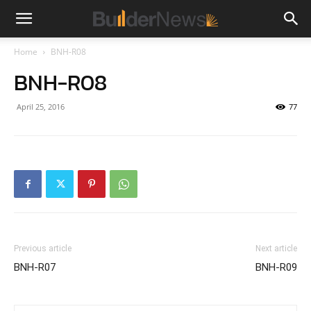
Home
BNH-R08
BNH-R08
April 25, 2016
77
Previous article
Next article
BNH-R07
BNH-R09