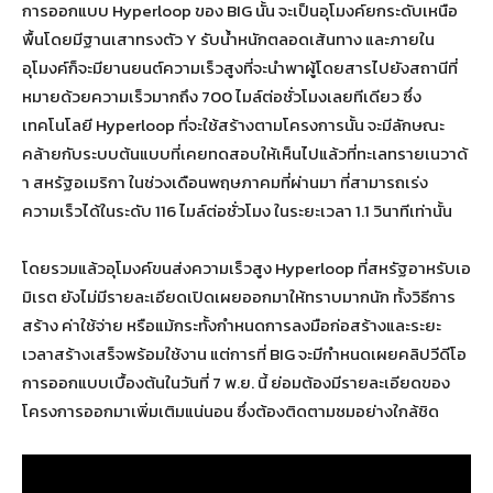
การออกแบบ Hyperloop ของ BIG นั้น จะเป็นอุโมงค์ยกระดับเหนือ
พื้นโดยมีฐานเสาทรงตัว Y รับน้ำหนักตลอดเส้นทาง และภายใน
อุโมงค์ก็จะมียานยนต์ความเร็วสูงที่จะนำพาผู้โดยสารไปยังสถานีที่
หมายด้วยความเร็วมากถึง 700 ไมล์ต่อชั่วโมงเลยทีเดียว ซึ่ง
เทคโนโลยี Hyperloop ที่จะใช้สร้างตามโครงการนั้น จะมีลักษณะ
คล้ายกับระบบต้นแบบที่เคยทดสอบให้เห็นไปแล้วที่ทะเลทรายเนวาด้
า สหรัฐอเมริกา ในช่วงเดือนพฤษภาคมที่ผ่านมา ที่สามารถเร่ง
ความเร็วได้ในระดับ 116 ไมล์ต่อชั่วโมง ในระยะเวลา 1.1 วินาทีเท่านั้น
โดยรวมแล้วอุโมงค์ขนส่งความเร็วสูง Hyperloop ที่สหรัฐอาหรับเอ
มิเรต ยังไม่มีรายละเอียดเปิดเผยออกมาให้ทราบมากนัก ทั้งวิธีการ
สร้าง ค่าใช้จ่าย หรือแม้กระทั้งกำหนดการลงมือก่อสร้างและระยะ
เวลาสร้างเสร็จพร้อมใช้งาน แต่การที่ BIG จะมีกำหนดเผยคลิปวีดีโอ
การออกแบบเบื้องต้นในวันที่ 7 พ.ย. นี้ ย่อมต้องมีรายละเอียดของ
โครงการออกมาเพิ่มเติมแน่นอน ซึ่งต้องติดตามชมอย่างใกล้ชิด