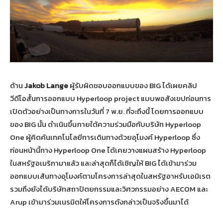
ด้าน
Jakob Lange
ผู้รับผิดชอบออกแบบของ BIG ได้เผยคลิป
วีดีโอสั้นการออกแบบ Hyperloop project แบบพอสังเขปก่อนการ
เปิดตัวอย่างเป็นทางการในวันที่ 7 พ.ย. ที่จะถึงนี้ โดยการออกแบบ
ของ BIG นั้น ดำเนินขึ้นภายใต้ความร่วมมือกับบริษัท Hyperloop
One ผู้คิดค้นเทคโนโลยีการเดินทางด้วยอุโมงค์ Hyperloop ซึ่ง
ก่อนหน้านี้ทาง Hyperloop One ได้เคยวางแผนสร้าง Hyperloop
ในสหรัฐอเมริกามาแล้ว และล่าสุดก็ได้เชิญให้ BIG ได้เข้ามาร่วม
ออกแบบเส้นทางอุโมงค์ตามโครงการล่าสุดในสหรัฐอาหรับเอมิเรต
รวมถึงยังได้บริษัทสถาปัตยกรรมและวิศวกรรมอย่าง AECOM และ
Arup เข้ามาร่วมเนรมิตให้โครงการดังกล่าวเป็นจริงขึ้นมาได้