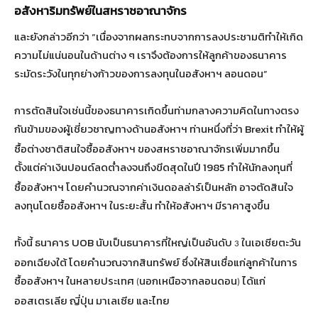
อสังหาริมทรัพย์ในสหราชอาณาจักร
และยังกล่าวอีกว่า “เนื่องจากผลกระทบจากการลงประชามติทำให้เกิด
ความไม่แน่นอนในด้านต่าง ๆ เราจึงต้องการให้ลูกค้าของธนาคาร
ระมัดระวังในทุกย่างก้าวของการลงทุนในอสังหาฯ ลอนดอน”
การตัดสินใจเช่นนี้ของธนาคารเกิดขึ้นท่ามกลางความคิดในทางตรง
กันข้ามของผู้เชี่ยวชาญทางด้านอสังหาฯ ท่านหนึ่งที่ว่า Brexit
ทำให้ผู้
ซื้อต่างชาติสนใจซื้ออสังหาฯ ของสหราชอาณาจักรเพิ่มมากขึ้น
ตั้งแต่ค่าเงินปอนด์ลดต่ำลงจนถึงขีดสุดในปี 1985
ทำให้นักลงทุนที่
ซื้ออสังหาฯ โดยคำนวณจากค่าเงินดอลล่าร์เป็นหลัก อาจตัดสินใจ
ลงทุนโดยซื้ออสังหาฯ ในระยะสั้น ทำให้อสังหาฯ มีราคาสูงขึ้น
ทั้งนี้ ธนาคาร UOB
นับเป็นธนาคารที่ใหญ่เป็นอันดับ
ในเอเชียตะวัน
3
ออกเฉียงใต้ โดยคำนวณจากสินทรัพย์ ซึ่งให้สินเชื่อแก่ลูกค้าในการ
ซื้ออสังหาฯ ในหลายประเทศ
นอกเหนือจากลอนดอน
ได้แก่
(
)
ออสเตรเลีย ญี่ปุ่น มาเลเซีย และไทย