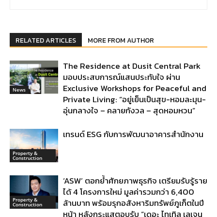
RELATED ARTICLES
MORE FROM AUTHOR
The Residence at Dusit Central Park
มอบประสบการณ์แสนประทับใจ ผ่าน
Exclusive Workshops for Peaceful and
News
Private Living: “อยู่เย็นเป็นสุข-หอมละมุน-
อุ่นกลางใจ – คลายกังวล – สุดหอมหวน”
เทรนด์ ESG กับการพัฒนาอาคารสำนักงาน
Property &
Construction
‘ASW’ ตอกย้ำศักยภาพธุรกิจ เตรียมรับรู้ราย
ได้ 4 โครงการใหม่ มูลค่ารวมกว่า 6,400
Property &
ล้านบาท พร้อมรุกอสังหาริมทรัพย์ภูเก็ตในปี
Construction
หน้า หลังกระแสตอบรับ “เดอะ ไทเทิล เลเจน