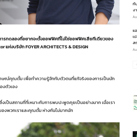
กั
งา
Au
แอ
เป
ารทดลองที่อยากจะตั้งออฟฟิศที่ไม่ใช่ออฟฟิศเสียทีเดียวของ
สถ
tor
แห่งบริษัท
FOYER ARCHITECTS & DESIGN
Au
ษณ์คุณตั้ม เพื่อทำความรู้จักกับตัวตนที่แท้จริงของการเป็นนัก
ของตัวเอง
ซึ่งเป็นสถานที่ที่เหมาะกับการพบปะพูดคุยเป็นอย่างมาก เมื่อเรา
ยุของพวกเราและคุณตั้ม ห่างกันไม่มากนัก