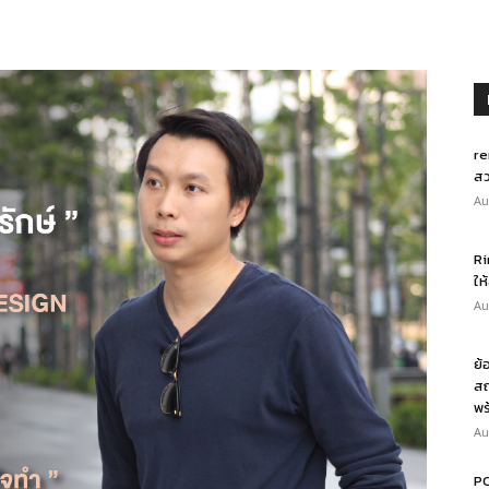
re
สว
Au
Ri
ให
Au
ย้
สถ
พร
Au
PO