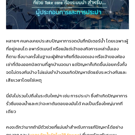
หลายๆ คนคงเคยประสบปัญหาการจดบันทึกมิเตอร์น้ำ โดยเฉพาะผู้
ที่อยู่คอนโด อพาร์ตเมนต์ หรือแม้แต่เจ้าของกิจการเหล่านั้นเอง
ก็ตาม ซึ่งบางครั้งในฐานะผู้พักอาศัยที่ต้องจดเอง หรือเจ้าของห้อง
เช่าที่ต้องออกบิลตามที่ลูกบ้านจดมา แต่ปัญหาก็เกิดขึ้นบ่อยครั้งทั้ง
จดไม่ตรงกันบ้าง ไม่แม่นยำบ้างจนเกิดปัญหาขัดแย้งระหว่างกันและ
เสียเวลาโดยใช่เหตุ
นี่ยังไม่รวมไปถึงในระดับใหญ่ๆ เช่น การประปา ซึ่งถ้าเกิดปัญหาการ
รั่วซึมของน้ำและกว่าจะหาต้นตอของมันได้ คงเป็นเรื่องใหญ่มากที
เดียว
คงจะดีกว่ามากถ้ามีตัวช่วยที่แม่นยำสำหรับการแก้ปัญหาได้อย่าง
ตรงจุด และ “
มาตรวัดน้ำอัตโนมัติ Drago
” ที่มาพร้อมกับระบบ