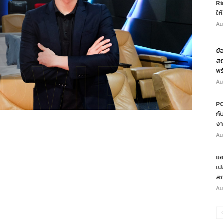
Ri
ให
Au
ย้
สถ
พร
Au
PO
กั
งา
Au
แอ
เป
สถ
Au