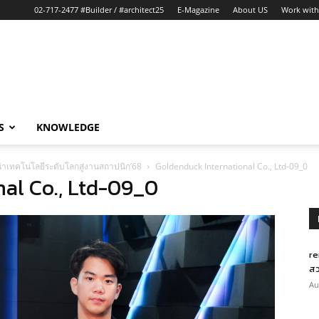
02-717-2477 #Builder / #architect25
E-Magazine
About US
Work with
S
KNOWLEDGE
ำเทคโนโลยีระดับโลกสู่งานสถาปนิก’68
Goldenduck International Co., Ltd-09_0
al Co., Ltd-09_0
re
สว
Au