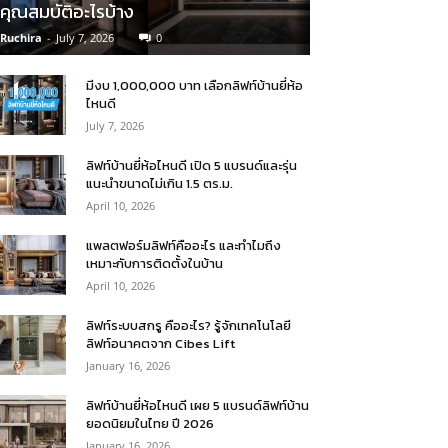
คุณสมบัติอะไรบ้าง
Ruchira
-
July 7, 2026
0
มีงบ 1,000,000 บาท เลือกลิฟท์บ้านยี่ห้อ
ไหนดี
July 7, 2026
ลิฟท์บ้านยี่ห้อไหนดี เปิด 5 แบรนด์และรุ่น
แนะนำขนาดไม่เกิน 1.5 ตร.ม.
April 10, 2026
แพลตฟอร์มลิฟท์คืออะไร และทำไมถึง
เหมาะกับการติดตั้งในบ้าน
April 10, 2026
ลิฟท์ระบบสกรู คืออะไร? รู้จักเทคโนโลยี
ลิฟท์อนาคตจาก Cibes Lift
January 16, 2026
ลิฟท์บ้านยี่ห้อไหนดี เผย 5 แบรนด์ลิฟท์บ้าน
ยอดนิยมในไทย ปี 2026
January 16, 2026