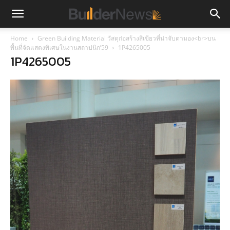
Home
Green Building Material วัสดุก่อสร้างสีเขียวที่น่าจับตามอง<br>บน
พื้นที่จัดแสดงพิเศษในงานสถาปนิก’59
1P4265005
1P4265005