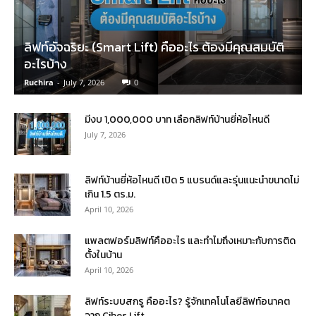
ลิฟท์อัจฉริยะ (Smart Lift) คืออะไร ต้องมีคุณสมบัติ
อะไรบ้าง
Ruchira
-
July 7, 2026
0
มีงบ 1,000,000 บาท เลือกลิฟท์บ้านยี่ห้อไหนดี
July 7, 2026
ลิฟท์บ้านยี่ห้อไหนดี เปิด 5 แบรนด์และรุ่นแนะนำขนาดไม่
เกิน 1.5 ตร.ม.
April 10, 2026
แพลตฟอร์มลิฟท์คืออะไร และทำไมถึงเหมาะกับการติด
ตั้งในบ้าน
April 10, 2026
ลิฟท์ระบบสกรู คืออะไร? รู้จักเทคโนโลยีลิฟท์อนาคต
จาก Cibes Lift