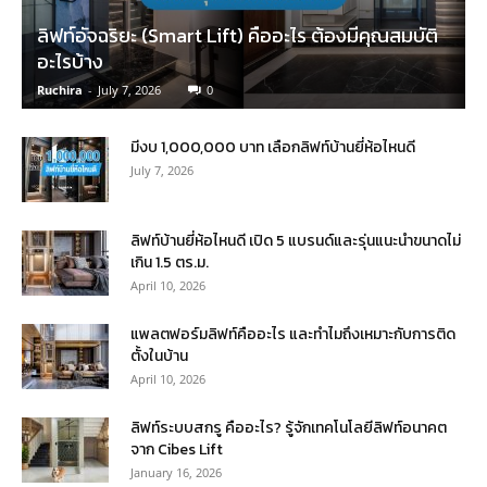
ลิฟท์อัจฉริยะ (Smart Lift) คืออะไร ต้องมีคุณสมบัติ
อะไรบ้าง
Ruchira
-
July 7, 2026
0
มีงบ 1,000,000 บาท เลือกลิฟท์บ้านยี่ห้อไหนดี
July 7, 2026
ลิฟท์บ้านยี่ห้อไหนดี เปิด 5 แบรนด์และรุ่นแนะนำขนาดไม่
เกิน 1.5 ตร.ม.
April 10, 2026
แพลตฟอร์มลิฟท์คืออะไร และทำไมถึงเหมาะกับการติด
ตั้งในบ้าน
April 10, 2026
ลิฟท์ระบบสกรู คืออะไร? รู้จักเทคโนโลยีลิฟท์อนาคต
จาก Cibes Lift
January 16, 2026