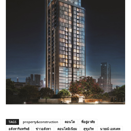
TAGS
property&construction
คอนโด
ที่อยู่อาศัย
อสังหาริมทรัพย์
ข่าวอสังหา
คอนโดมิเนียม
สุขุมวิท
นายณ์ เอสเตท