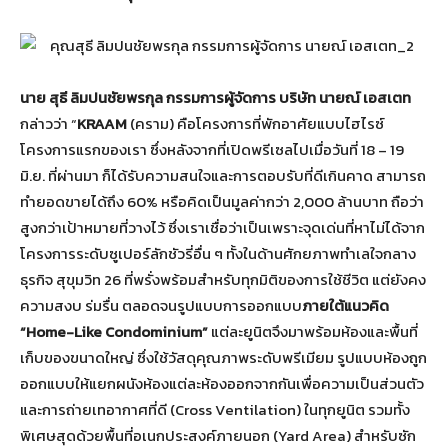
นาย สุธี ลิมปนชัยพรกุล กรรมการผู้จัดการ บริษัท นายณ์ เอสเตท
กล่าวว่า “
KRAAM
(คราม) คือโครงการที่พักอาศัยแบบไฮไรซ์
โครงการแรกของเรา ซึ่งหลังจากที่เปิดพรีเซลไปเมื่อวันที่ 18 – 19
มิ.ย. ที่ผ่านมา ก็ได้รับความสนใจและการตอบรับที่ดีเกินคาด สามารถ
ทำยอดขายได้ถึง 60% หรือคิดเป็นมูลค่ากว่า 2,000 ล้านบาท ถือว่า
สูงกว่าเป้าหมายที่วางไว้ ซึ่งเราเชื่อว่าเป็นเพราะจุดเด่นที่หาไม่ได้จาก
โครงการระดับซูเปอร์ลักชัวรี่อื่น ๆ ทั้งในด้านศักยภาพทำเลใจกลาง
ธุรกิจ สุขุมวิท 26 ที่พรั่งพร้อมสำหรับทุกมิติของการใช้ชีวิต แต่ยังคง
ความสงบ ร่มรื่น ตลอดจนรูปแบบการออกแบบ
ภายใต้แนวคิด
“Home-Like Condominium”
แต่ละยูนิตจึงมาพร้อมห้องและพื้นที่
เก็บของขนาดใหญ่ ซึ่งใช้วัสดุคุณภาพระดับพรีเมียม รูปแบบห้องถูก
ออกแบบให้แยกผนังห้องแต่ละห้องออกจากกันเพื่อความเป็นส่วนตัว
และการถ่ายเทอากาศที่ดี (Cross Ventilation) ในทุกยูนิต รวมทั้ง
พิเศษสุดด้วยพื้นที่อเนกประสงค์ภายนอก (Yard Area) สำหรับซัก