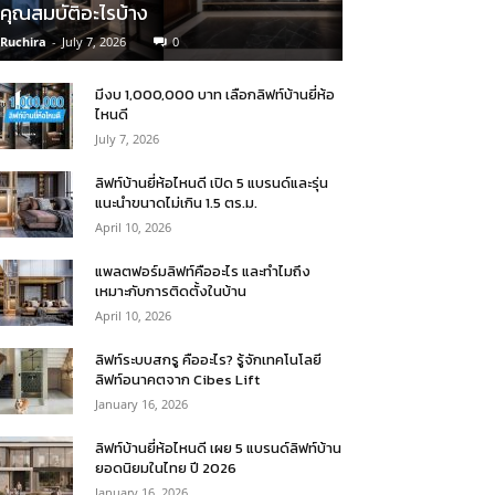
คุณสมบัติอะไรบ้าง
Ruchira
-
July 7, 2026
0
มีงบ 1,000,000 บาท เลือกลิฟท์บ้านยี่ห้อ
ไหนดี
July 7, 2026
ลิฟท์บ้านยี่ห้อไหนดี เปิด 5 แบรนด์และรุ่น
แนะนำขนาดไม่เกิน 1.5 ตร.ม.
April 10, 2026
แพลตฟอร์มลิฟท์คืออะไร และทำไมถึง
เหมาะกับการติดตั้งในบ้าน
April 10, 2026
ลิฟท์ระบบสกรู คืออะไร? รู้จักเทคโนโลยี
ลิฟท์อนาคตจาก Cibes Lift
January 16, 2026
ลิฟท์บ้านยี่ห้อไหนดี เผย 5 แบรนด์ลิฟท์บ้าน
ยอดนิยมในไทย ปี 2026
January 16, 2026