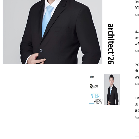
Ri
ให
Au
ย้
สถ
พร
Au
PO
กั
งา
Au
แอ
เป
สถ
Au