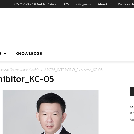
02-717-2477 #Builder / #architect25
E-Magazine
About US
Work with
S
KNOWLEDGE
ัตยกรรม ในงานสถาปนิก’69
ARC26_INTERVIEW_Exhibitor_KC-05
ibitor_KC-05
re
สว
Au