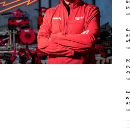
Ri
ให
Au
ย้
สถ
พร
Au
PO
กั
งา
Au
แอ
เป
สถ
Au