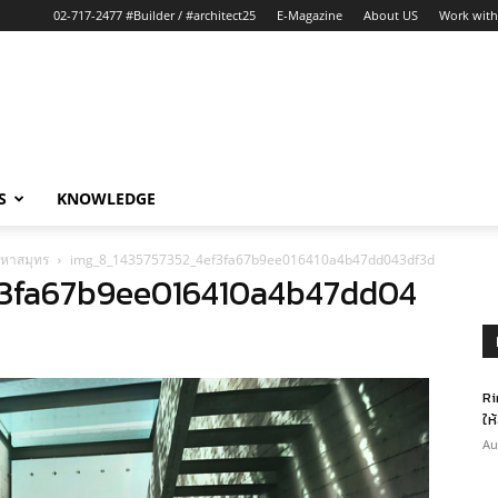
02-717-2477 #Builder / #architect25
E-Magazine
About US
Work with
S
KNOWLEDGE
มหาสมุทร
img_8_1435757352_4ef3fa67b9ee016410a4b47dd043df3d
f3fa67b9ee016410a4b47dd04
Ri
ให
Au