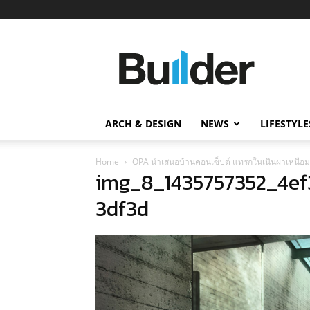
Builder
ข่าว
ก่อสร้าง
อสังหาริมทรัพย์
และ
ARCH & DESIGN
NEWS
LIFESTYLE
นวัตกรรม
ก่อสร้าง
Home
OPA นำเสนอบ้านคอนเซ็ปต์ แทรกในเนินผาเหนือ
img_8_1435757352_4e
3df3d