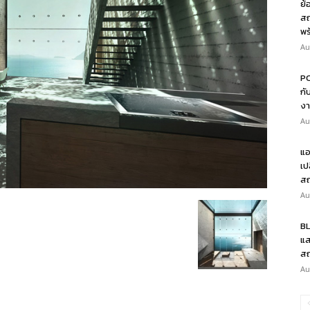
ย้
สถ
พร
Au
PO
กั
งา
Au
แอ
เป
สถ
Au
BL
แส
สถ
Au