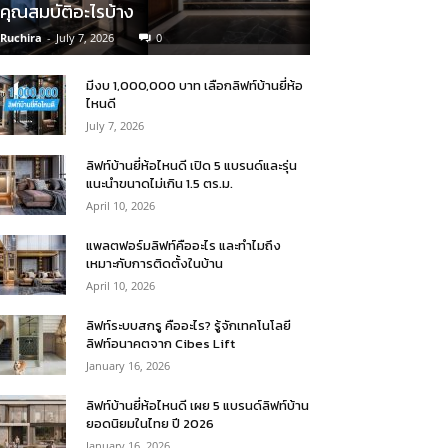
คุณสมบัติอะไรบ้าง
Ruchira
-
July 7, 2026
0
มีงบ 1,000,000 บาท เลือกลิฟท์บ้านยี่ห้อ
ไหนดี
July 7, 2026
ลิฟท์บ้านยี่ห้อไหนดี เปิด 5 แบรนด์และรุ่น
แนะนำขนาดไม่เกิน 1.5 ตร.ม.
April 10, 2026
แพลตฟอร์มลิฟท์คืออะไร และทำไมถึง
เหมาะกับการติดตั้งในบ้าน
April 10, 2026
ลิฟท์ระบบสกรู คืออะไร? รู้จักเทคโนโลยี
ลิฟท์อนาคตจาก Cibes Lift
January 16, 2026
ลิฟท์บ้านยี่ห้อไหนดี เผย 5 แบรนด์ลิฟท์บ้าน
ยอดนิยมในไทย ปี 2026
January 16, 2026