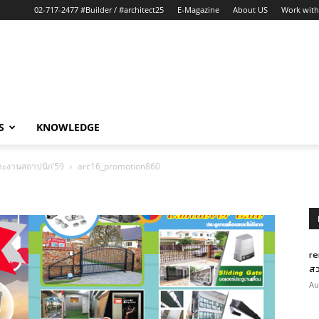
02-717-2477 #Builder / #architect25
E-Magazine
About US
Work with
S
KNOWLEDGE
ฉพาะงานสถาปนิก’59
arc16_promotion860
re
สว
Au