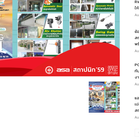
Ri
ให
Au
ย้
สถ
พร
Au
PO
กั
งา
Au
แอ
เป
สถ
Au