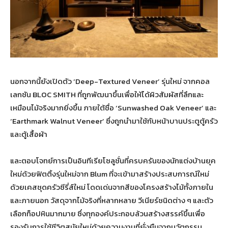
นอกจากนี้ยังเปิดตัว ‘Deep-Textured Veneer’ รุ่นใหม่ จากคอล
เลกชัน BLOC SMITH ที่ถูกพัฒนาขึ้นเพื่อให้ได้ผิวสัมผัสที่ลึกและ
เหมือนไม้จริงมากยิ่งขึ้น ภายใต้ชื่อ ‘Sunwashed Oak Veneer’ และ
‘Earthmark Walnut Veneer’ ซึ่งถูกนำมาใช้กับหน้าบานประตูตู้ครัว
และตู้เสื้อผ้า
และตอบโจทย์การเป็นอินทีเรียโซลูชั่นที่ครบครันของนักแต่งบ้านยุค
ใหม่ด้วยฟิตติ้งรุ่นใหม่จาก Blum ที่จะเข้ามาสร้างประสบการณ์ใหม่
ด้วยเคสชุดครัวซีรี่ส์ใหม่ โดดเด่นจากสีของโครงสร้างไม้ทั้งภายใน
และภายนอก วัสดุจากไม้จริงที่หลากหลาย วีเนียร์ชนิดต่าง ๆ และตัว
เลือกท็อปหินมากมาย ซึ่งทุกองค์ประกอบล้วนสร้างสรรค์ขึ้นเพื่อ
รองรับการใช้ชีวิตสมัยใหม่ด้วยความงามที่ยั่งยืนจากนวัตกรรม