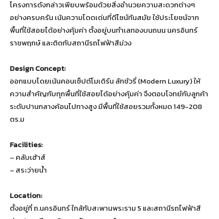
โครงการดังกล่าวเพียบพร้อมด้วยสิ่งอำนวยความสะดวกต่างๆ
อย่างครบครัน เน้นความโดดเด่นที่ดีไซน์ทันสมัย ใช้ประโยชน์จาก
พื้นที่ใช้สอยได้อย่างคุ้มค่า ตั้งอยู่บนทำเลทองบนถนน นครอินทร์
ราชพฤกษ์ และติดกับสถานีรถไฟฟ้าสีม่วง
Design Concept:
ออกแบบโดยเน้นคอนเซ็ปต์โมเดิร์น ลักชัวรี่ (Modern Luxury) ให้
ความสำคัญกับทุกพื้นที่ใช้สอยได้อย่างคุ้มค่า จึงตอบโจทย์กับลูกค้า
ระดับปานกลางค้อนไปทางสูง มีพื้นที่ใช้สอยรวมทั้งหมด 149-208
ตร.ม
Facilities:
– คลับเฮ้าส์
– สระว่ายน้ำ
Location:
ตั้งอยู่ที่ ถ.นครอินทร์ ใกล้กับสะพานพระราม 5 และสถานีรถไฟฟ้าสี