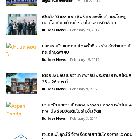
ณัฐธิกานต์ อัจฉริยบดี
-
March 2, 2017
เปิดตัว “ดิ เอส แอท สิงห์ คอมเพล็กซ์” คอนโดหรู
ตอบโจทย์คนเมืองนำร่องโครงการมิกซ์ ยูส
Builder News
-
February 28, 2017
มหกรรมบ้านและคอนโด ครั้งที่ 36 ร่วมจัดทำแสตมป์
ที่ระลึกชุดพิเศษ
Builder News
-
February 15, 2017
เตรียมพบกับ เนอวานา ดีฟายน์ พระราม 9 เฟสใหม่ !!
25 – 26 ก.พ.นี้
Builder News
-
February 9, 2017
มานะ พัฒนาการ เปิดจอง Aspen Condo เฟสใหม่ 4
ก.พ. นี้ พร้อมจัดเต็มโปรโมชั่นเด็ด!!
Builder News
-
February 3, 2017
เจ.เอส.พี. ฤกษ์ดี จัดพิธีตอกเสาเข็มโครงการ เจ คอน