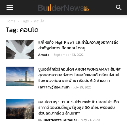
Home
Tags
คอนโด
Tag: คอนโด
แค่ไหนถึง ‘High Rise’? และทำไมความสูงอาคารถึง
สำคัญต่อการเลือกคอนโดอยู่
Amata
-
September 13, 2022
ซูเปอร์ลักชัวรี่คอนโดฯ AROM WONGAMAT สัมผัส
สุดยอดความอลังการ ไอคอนิกแลนด์มาร์คแห่งใหม่
ริมหาดวงศ์อมาตย์ พัทยา เริ่มต้น 6.2 ล้านบาท
เจตน์สฤษฏิ์ อ้องแสนคำ
-
July 29, 2020
คอนโดฯ หรู “ HYDE Sukhumvit 11” ปล่อยโปรเด็ด
ราคาดี จองวันนี้อยู่ฟรีสูงสุด 30 เดือน พร้อมรับ
ส่วนลดมากถึง 2 ล้านบาท*
BuilderNews’s Editorial
-
May 21, 2020