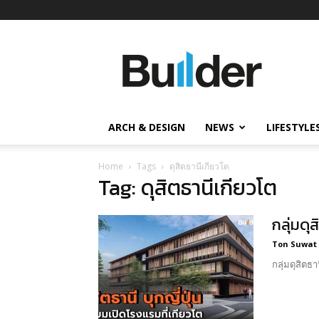
Builder
ข่าว
ก่อสร้าง
อสังหาริมทรัพย์
และ
ARCH & DESIGN
NEWS
LIFESTYLE
นวัตกรรม
ก่อสร้าง
Home
Tags
ดุสิตธานีเกียวโต
Tag: ดุสิตธานีเกียวโต
กลุ่มดุ
Ton Suwat
กลุ่มดุสิตธ