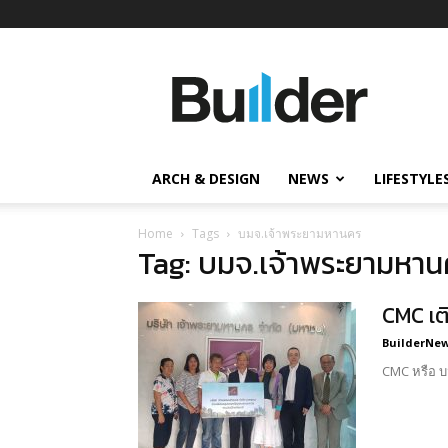
Builder
ข่าว
ก่อสร้าง
อสังหาริมทรัพย์
และ
ARCH & DESIGN
NEWS
LIFESTYLE
นวัตกรรม
ก่อสร้าง
Home
Tags
บมจ.เจ้าพระยามหานคร
Tag: บมจ.เจ้าพระยามหา
CMC เติ
BuilderNews
CMC หรือ บม