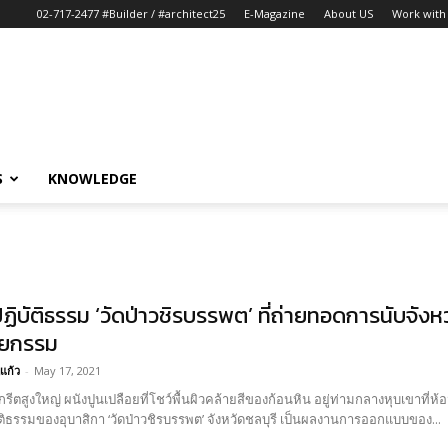
02-717-2477 #Builder / #architect25
E-Magazine
About US
Work with 
S
KNOWLEDGE
ฏิบัติธรรม ‘วัดป่าวชิรบรรพต’ ที่ถ่ายทอดการนับ
ตยกรรม
แก้ว
-
May 17, 2021
ตสูงใหญ่ ผนังปูนเปลือยที่โชว์พื้นผิวคล้ายสีของก้อนหิน อยู่ท่ามกลางหุบเขาที่ห้อม
ติธรรมของอุบาสิกา ‘วัดป่าวชิรบรรพต’ จังหวัดชลบุรี เป็นผลงานการออกแบบของ...