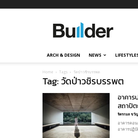
Builder
ข่าว
ก่อสร้าง
อสังหาริมทรัพย์
และ
ARCH & DESIGN
NEWS
LIFESTYLE
นวัตกรรม
ก่อสร้าง
Home
Tags
วัดป่าวชิรบรรพต
Tag: วัดป่าวชิรบรรพต
อาคารป
สถาปั
จิตรกมล ขวัญ
อาคารคอนกรี
อาคารปฏิบั