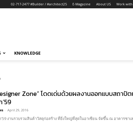
02-717-2477 #Builder / #architect25
E-Magazine
About US
Work with 
S
KNOWLEDGE
e
esigner Zone” โดดเด่นด้วยผลงานออกแบบสถาปัตย
ก’59
ws
-
April 29, 2016
59 งานรวบรวมสินค้าวัสดุก่อสร้าง ที่ยิ่งใหญ่ที่สุดในอาเซียน จัดขึ้น ณ อาคารชาเลน