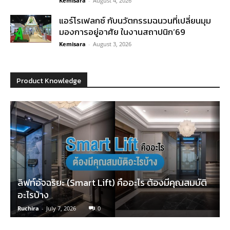
Kemisara
-
August 4, 2026
แอร์โรเฟลกซ์ กับนวัตกรรมฉนวนที่เปลี่ยนมุม
มองการอยู่อาศัย ในงานสถาปนิก’69
Kemisara
-
August 3, 2026
Product Knowledge
ลิฟท์อัจฉริยะ (Smart Lift) คืออะไร ต้องมีคุณสมบัติ
อะไรบ้าง
Ruchira
-
July 7, 2026
0