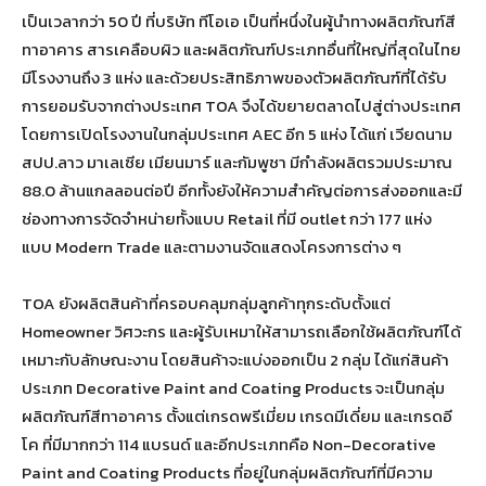
เป็นเวลากว่า 50 ปี ที่บริษัท ทีโอเอ เป็นที่หนึ่งในผู้นำทางผลิตภัณฑ์สี
ทาอาคาร สารเคลือบผิว และผลิตภัณฑ์ประเภทอื่นที่ใหญ่ที่สุดในไทย
มีโรงงานถึง 3 แห่ง และด้วยประสิทธิภาพของตัวผลิตภัณฑ์ที่ได้รับ
การยอมรับจากต่างประเทศ TOA จึงได้ขยายตลาดไปสู่ต่างประเทศ
โดยการเปิดโรงงานในกลุ่มประเทศ AEC อีก 5 แห่ง ได้แก่ เวียดนาม
สปป.ลาว มาเลเซีย เมียนมาร์ และกัมพูชา มีกำลังผลิตรวมประมาณ
88.0 ล้านแกลลอนต่อปี อีกทั้งยังให้ความสำคัญต่อการส่งออกและมี
ช่องทางการจัดจำหน่ายทั้งแบบ Retail ที่มี outlet กว่า 177 แห่ง
แบบ Modern Trade และตามงานจัดแสดงโครงการต่าง ๆ
TOA ยังผลิตสินค้าที่ครอบคลุมกลุ่มลูกค้าทุกระดับตั้งแต่
Homeowner วิศวะกร และผู้รับเหมาให้สามารถเลือกใช้ผลิตภัณฑ์ได้
เหมาะกับลักษณะงาน โดยสินค้าจะแบ่งออกเป็น 2 กลุ่ม ได้แก่สินค้า
ประเภท Decorative Paint and Coating Products จะเป็นกลุ่ม
ผลิตภัณฑ์สีทาอาคาร ตั้งแต่เกรดพรีเมี่ยม เกรดมีเดี่ยม และเกรดอี
โค ที่มีมากกว่า 114 แบรนด์ และอีกประเภทคือ Non-Decorative
Paint and Coating Products ที่อยู่ในกลุ่มผลิตภัณฑ์ที่มีความ