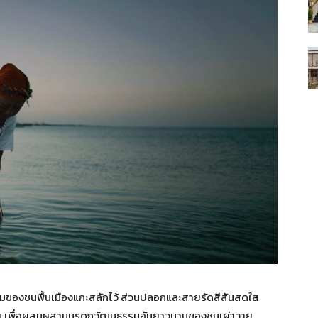
มของชนพื้นเมืองแกะสลักไว้ ส่วนปลอกและสายรัดสีสันสดใส
ถิ่น เพื่อผสมผสานมรดกวัฒนธรรมอันยาวนานของชนเผ่าวายู