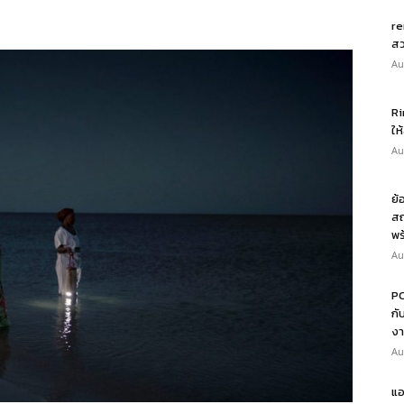
re
สว
Au
Ri
ให
Au
ย้
สถ
พร
Au
PO
กั
งา
Au
แอ