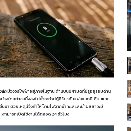
pán
มีวงจรไฟฟ้าอยู่ภายในฐาน ด้านบนมีฝาปิดที่มีรูอยู่รอบด้าน
น้ำอย่างใดอย่างหนึ่งลงไปน้ำจะทำปฏิกิริยากับแผ่นแมกนีเซียมและ
มา ด้วยเหตุนี้จึงทำให้ โคมไฟจากน้ำทะเลและน้ำปัสสาวะมี
สามารถเปิดใช้งานได้ตลอด 24 ชั่วโมง