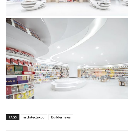
TAGS
architectexpo
Buildernews