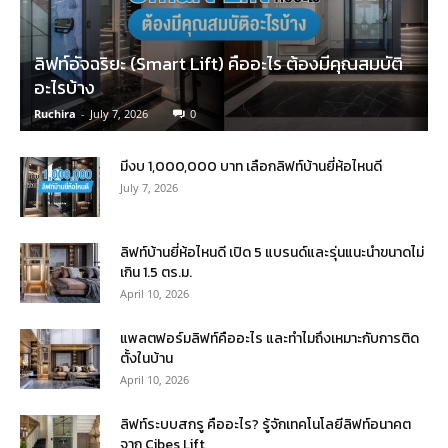
ลิฟท์อัจฉริยะ (Smart Lift) คืออะไร ต้องมีคุณสมบัติ
อะไรบ้าง
Ruchira
-
July 7, 2026
0
มีงบ 1,000,000 บาท เลือกลิฟท์บ้านยี่ห้อไหนดี
July 7, 2026
ลิฟท์บ้านยี่ห้อไหนดี เปิด 5 แบรนด์และรุ่นแนะนำขนาดไม่
เกิน 1.5 ตร.ม.
April 10, 2026
แพลตฟอร์มลิฟท์คืออะไร และทำไมถึงเหมาะกับการติด
ตั้งในบ้าน
April 10, 2026
ลิฟท์ระบบสกรู คืออะไร? รู้จักเทคโนโลยีลิฟท์อนาคต
จาก Cibes Lift