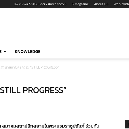
02-717-2477 #Builder / #architect25
E-Magazine
About US
Work with
S
KNOWLEDGE
เสวนาสถาปัตยกรรม “STILL PROGRESS”
“STILL PROGRESS”
บน สมาคมสถาปนิกสยามในพระบรมรา
ชูปถัมภ์
ร่วมกับ