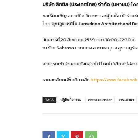
บริษัท ลิกซิล (ประเทศไทย) จำกัด (มหาชน)
โดย
ขอเรียนเชิญ สถาปนิก วิศวกร และผู้สนใจ เข้าร่วม
ง
โดย
คุณจูน เซคิโน Junsekino Architect and D
วันเสาร์ที่ 20 สิงหาคม 2559 เวลา 18:00-22:30 น.
ณ ร้าน Sabroso หาดเฉวง อ.เกาะสมุย จ.สุราษฎร์ธา
สามารถเข้าร่วมงานดังกล่าวได้ โดยไม่เ
สียค่าใช้จ่
รายละเอียดเพิ่มเติม คลิก
https://www.facebook
TAGS
ปฏิทินกิจกรรม
event calendar
งานเสวนา