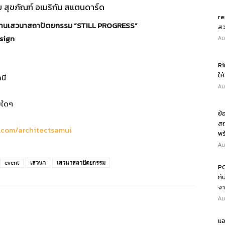
 สุขภัณฑ์ อเมริกัน สแตนดาร์ด
re
านเสวนาสถาปัตยกรรม “STILL PROGRESS”
สว
esign
Au
Ri
ให
นี
Au
ายใดๆ
ย้
สถ
.com/architectsamui
พร
Au
event
เสวนา
เสวนาสถาปัตยกรรม
PO
กั
งา
Au
แอ