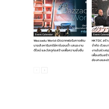
Event Calendar
Event Calend
Wazzadu World เปิดฉากฟอรัมการพัฒ
HKTDC สร้าง
นาอสังหาริมทรัย์คาร์บอนต่ำ เสนองาน
จำกัด ด้วยง
ดีไซน์ และวัสดุก่อสร้างเพื่อความยั่งยืน
งานในช่วงฤดู
เพื่อเสริมสร
ฮ่องกงและป