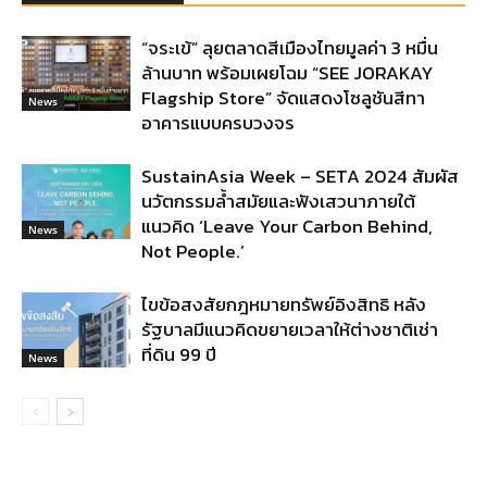
“จระเข้” ลุยตลาดสีเมืองไทยมูลค่า 3 หมื่น
ล้านบาท พร้อมเผยโฉม “SEE JORAKAY
Flagship Store” จัดแสดงโซลูชันสีทา
News
อาคารแบบครบวงจร
SustainAsia Week – SETA 2024 สัมผัส
นวัตกรรมล้ำสมัยและฟังเสวนาภายใต้
แนวคิด ‘Leave Your Carbon Behind,
News
Not People.’
ไขข้อสงสัยกฎหมายทรัพย์อิงสิทธิ หลัง
รัฐบาลมีแนวคิดขยายเวลาให้ต่างชาติเช่า
ที่ดิน 99 ปี
News