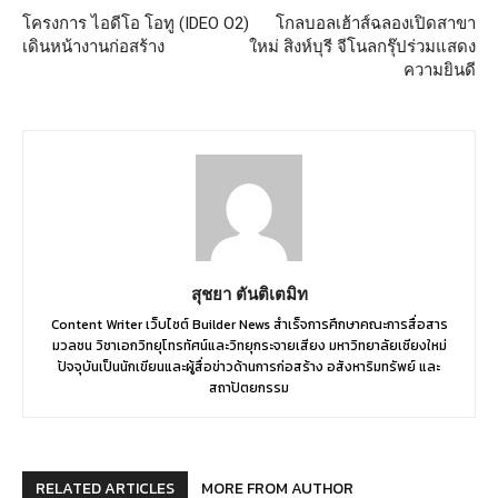
โครงการ ไอดีโอ โอทู (IDEO O2)
โกลบอลเฮ้าส์ฉลองเปิดสาขา
เดินหน้างานก่อสร้าง
ใหม่ สิงห์บุรี จีโนลกรุ๊ปร่วมแสดง
ความยินดี
สุชยา ตันติเตมิท
Content Writer เว็บไซต์ Builder News สำเร็จการศึกษาคณะการสื่อสาร
มวลชน วิชาเอกวิทยุโทรทัศน์และวิทยุกระจายเสียง มหาวิทยาลัยเชียงใหม่
ปัจจุบันเป็นนักเขียนและผู้สื่อข่าวด้านการก่อสร้าง อสังหาริมทรัพย์ และ
สถาปัตยกรรม
RELATED ARTICLES
MORE FROM AUTHOR