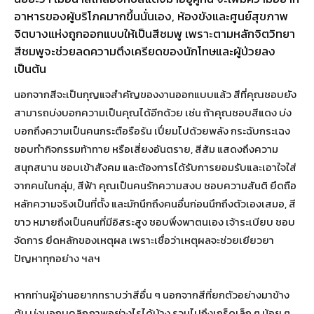
อาหารของผู้บริโภคมากขึ้นนั่นเอง, ห้องขังและศูนย์สุขภาพ
จิตบางแห่งถูกออกแบบให้เป็นสีชมพู เพราะตามหลักจิตวิทยา
สีชมพูจะช่วยลดความตึงเครียดของนักโทษและผู้ป่วยลง
เป็นต้น
นอกจากสีจะเป็นกุญแจสำคัญของงานออกแบบแล้ว สีที่คุณชอบยัง
สามารถบ่งบอกความเป็นคุณได้อีกด้วย เช่น ถ้าคุณชอบสีแดง บ่ง
บอกถึงความเป็นคนกระตือรือร้น เปี่ยมไปด้วยพลัง กระฉับกระเฉง
ชอบทำกิจกรรมท้าทาย หรือเสี่ยงอันตราย, สีส้ม แสดงถึงความ
สนุกสนาน ชอบเข้าสังคม และต้องการได้รับการยอมรับและเอาใจใส่
จากคนในกลุ่ม, สีฟ้า คุณเป็นคนรักความสงบ ชอบความสันติ ยึดถือ
หลักความจริงเป็นที่ตั้ง และมักนึกถึงคนอื่นก่อนนึกถึงตัวเองเสมอ, สี
ขาว หมายถึงเป็นคนที่มีอิสระสูง ชอบพึ่งพาตนเอง เจ้าระเบียบ ชอบ
จัดการ ยึดหลักของเหตุผล เพราะเชื่อว่าเหตุผลจะช่วยเยียวยา
ปัญหาทุกอย่าง ฯลฯ
หากท่านผู้อ่านอยากทราบว่าสีอื่น ๆ นอกจากสีที่ยกตัวอย่างมาข้าง
ต้น บ่งบอกบุคลิกภาพอย่างไรได้บ้าง รวมไปถึงเกร็ดเล็ก ๆ น้อย ๆ