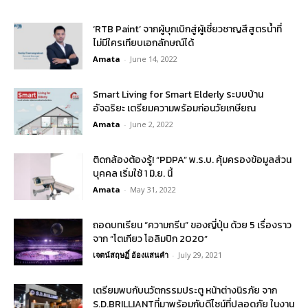
‘RTB Paint’ จากผู้บุกเบิกสู่ผู้เชี่ยวชาญสีสูตรน้ำที่
ไม่มีใครเทียบเอกลักษณ์ได้
Amata
-
June 14, 2022
Smart Living for Smart Elderly ระบบบ้าน
อัจฉริยะ เตรียมความพร้อมก่อนวัยเกษียณ
Amata
-
June 2, 2022
ติดกล้องต้องรู้! “PDPA” พ.ร.บ. คุ้มครองข้อมูลส่วน
บุคคล เริ่มใช้ 1 มิ.ย. นี้
Amata
-
May 31, 2022
ถอดบทเรียน “ความกรีน” ของญี่ปุ่น ด้วย 5 เรื่องราว
จาก “โตเกียว โอลิมปิก 2020”
เจตน์สฤษฏิ์ อ้องแสนคำ
-
July 29, 2021
เตรียมพบกับนวัตกรรมประตู หน้าต่างนิรภัย จาก
S.D.BRILLIANTที่มาพร้อมกับดีไซน์ที่ปลอดภัย ในงาน