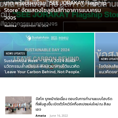
บาท พร้อมเผยโฉม “SEE JORAKAY Flagship
Store” จัดแสดงโซลูชันสีทาอาคารแบบครบ
วงจร
Nattika
-
September 18, 2024
NEWS UPDATES
SustainAsia Week – SETA 2024 สัมผัส
NEWS UPDAT
นวัตกรรมล้ำสมัยและฟังเสวนาภายใต้แนวคิด
ไขข้อสงสัย
‘Leave Your Carbon Behind, Not People.’
แนวคิดขยาย
จัสโค รุกหน้าต่อเนื่อง ตอบรับการทำงานแบบไฮบริด
ที่เพิ่มสูงขึ้น เปิดตัวโคเวิร์คกิ้งสเปซแห่งใหม่ ณ สีลม
เอจ
Amata
-
June 16, 2022