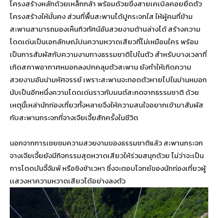
โครงสร้างหลักด้วยเหล็กกล้า พร้อมด้วยขึงสายเคเบิลคอยยึดตัว
โครงสร้างให้มั่นคง ส่วนที่พื้นสะพานได้ปูกระจกใส ให้ผู้คนที่ข้าม
สะพานสามารถมองเห็นทิวทัศน์อันสวยงามด้านล่างได้ สร้างความ
โดดเด่นเป็นเอกลักษณ์ปนความหวาดเสียวที่ไม่เหมือนใคร พร้อม
เป็นการสัมผัสกับความงามทางธรรมชาติไปในตัว สำหรับบางเวลาที่
เกิดสภาพอากาศหมอกลงปกคลุมตัวสะพาน ยังทำให้เกิดความ
สวยงามอันน่ามหัศจรรย์ เพราะสะพานจะทอดตัวหายไปในม่านหมอก
นับเป็นอีกหนึ่งความโดดเด่นราวกับมนต์สะกดจากธรรมชาติ ด้วย
เหตุนี้เหล่านักท่องเที่ยวทั้งหลายจึงให้ความสนใจอยากเข้ามาสัมผัส
กับสะพานกระจกที่จางเจียเจี้ยสักครั้งในชีวิต
นอกจากการเชยชมความสวยงามของธรรมชาติแล้ว สะพานกระจก
จางเจียเจี้ยยังมีกิจกรรมสุดหวาดเสียวให้ร่วมสนุกด้วย ไม่ว่าจะเป็น
การโดดบันจี้จัมพ์ หรือชิงช้าเวหา ซึ่งจะตอบโจทย์ของนักท่องเที่ยวผู้
เเสวงหาความหวาดเสียวได้อย่างลงตัว