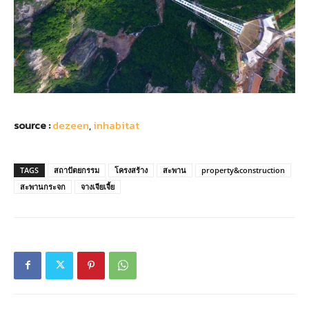
source :
dezeen
,
inhabitat
TAGS
สถาปัตยกรรม
โครงสร้าง
สะพาน
property&construction
สะพานกระจก
จางเจียเจี้ย