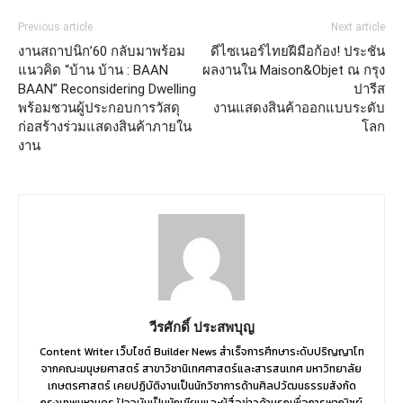
Previous article
Next article
งานสถาปนิก’60 กลับมาพร้อม
ดีไซเนอร์ไทยฝีมือก้อง! ประชัน
แนวคิด “บ้าน บ้าน : BAAN
ผลงานใน Maison&Objet ณ กรุง
BAAN” Reconsidering Dwelling
ปารีส
พร้อมชวนผู้ประกอบการวัสดุ
งานแสดงสินค้าออกแบบระดับ
ก่อสร้างร่วมแสดงสินค้าภายใน
โลก
งาน
วีรศักดิ์ ประสพบุญ
Content Writer เว็บไซต์ Builder News สำเร็จการศึกษาระดับปริญญาโท
จากคณะมนุษยศาสตร์ สาขาวิชานิเทศศาสตร์และสารสนเทศ มหาวิทยาลัย
เกษตรศาสตร์ เคยปฏิบัติงานเป็นนักวิชาการด้านศิลปวัฒนธรรมสังกัด
กรุงเทพมหานคร ปัจจุบันเป็นนักเขียนและผู้สื่อข่าวด้านรถเพื่อการพาณิชย์