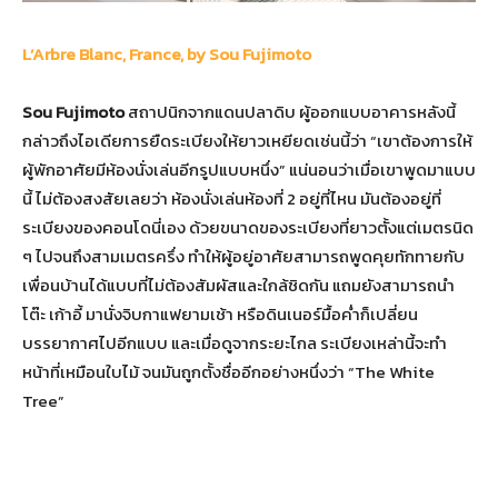
L’Arbre Blanc, France, by Sou Fujimoto
Sou Fujimoto
สถาปนิกจากแดนปลาดิบ ผู้ออกแบบอาคารหลังนี้
กล่าวถึงไอเดียการยืดระเบียงให้ยาวเหยียดเช่นนี้ว่า “เขาต้องการให้
ผู้พักอาศัยมีห้องนั่งเล่นอีกรูปแบบหนึ่ง” แน่นอนว่าเมื่อเขาพูดมาแบบ
นี้ ไม่ต้องสงสัยเลยว่า ห้องนั่งเล่นห้องที่ 2 อยู่ที่ไหน มันต้องอยู่ที่
ระเบียงของคอนโดนี่เอง ด้วยขนาดของระเบียงที่ยาวตั้งแต่เมตรนิด
ๆ ไปจนถึงสามเมตรครึ่ง ทำให้ผู้อยู่อาศัยสามารถพูดคุยทักทายกับ
เพื่อนบ้านได้แบบที่ไม่ต้องสัมผัสและใกล้ชิดกัน แถมยังสามารถนำ
โต๊ะ เก้าอี้ มานั่งจิบกาแฟยามเช้า หรือดินเนอร์มื้อค่ำก็เปลี่ยน
บรรยากาศไปอีกแบบ และเมื่อดูจากระยะไกล ระเบียงเหล่านี้จะทำ
หน้าที่เหมือนใบไม้ จนมันถูกตั้งชื่ออีกอย่างหนึ่งว่า “The White
Tree”