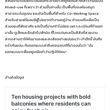
สีสันเข้ามาเติมแต่ง เหมือนกระดาษขาวที่ถูกแต้มสี ที่กล่าวว่ามันเป็น
Mixed-use ก็เพราะว่า ส่วนชั้นล่างนั้น เป็นพื้นที่ของห้องสมุด
สาธารณะในชุมชน และยังเป็นพื้นที่สำหรับ Co-Working Space
สำหรับสายฟรีแลนซ์ผู้ไม่อยากทำงานอยู่บ้าน ด้านบนที่เหลือเป็น
ส่วนของที่พักอาศัย แต่เป็นที่น่าเศร้าไม่น้อย เพราะระเบียงที่ทำออก
มานั้น ดูเล็กและอึดอัดไปสักนิด ที่โดดเด่นคงเป็นสีสันที่สวยงาม
สะกดสายตาให้หันมามองและสงสัยอย่างแน่นอนว่า เจ้าตึกนี้ มันคือ
อะไรกันแน่นะ ทีมออกแบบเล่าถึงคอนเซปต์ที่น่าฉงนใจว่า “มัน
ออกแบบมาเพื่ออยู่เหนือคำว่าปฏิบัตินิยม”
อ้างอิงข้อมูล