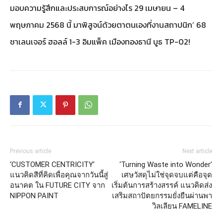
มอบความรู้สึกและประสบการณ์อย่างไร 29 เมษายน – 4
พฤษภาคม 2568 นี้ มาพิสูจน์ด้วยตาตนเองที่งานสถาปนิก’ 68
ชาเลนเจอร์ ฮอลล์ 1-3 อิมแพ็ค เมืองทองธานี บูธ TP-02!
Previous article
Next article
‘CUSTOMER CENTRICITY’
‘Turning Waste into Wonder’
แนวคิดสีที่คิดเพื่อคุณจากวันนี้สู่
เศษวัสดุไม่ใช่จุดจบแต่คือจุด
อนาคต ใน FUTURE CITY จาก
เริ่มต้นการสร้างสรรค์ แนวคิดส่ง
NIPPON PAINT
เสริมสถาปัตยกรรมยั่งยืนผ่านพา
วิลเลียน FAMELINE