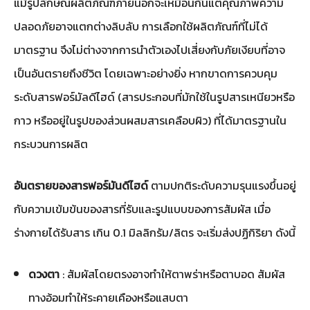
แม้รูปลักษณ์ผลิตภัณฑ์ภายนอกจะเหมือนกันแต่คุณภาพความ
ปลอดภัยอาจแตกต่างลิบลับ การเลือกใช้ผลิตภัณฑ์ที่ไม่ได้
มาตรฐาน จึงไม่ต่างจากการนำตัวเองไปเสี่ยงกับภัยเงียบที่อาจ
เป็นอันตรายถึงชีวิต โดยเฉพาะอย่างยิ่ง หากขาดการควบคุม
ระดับสารฟอร์มัลดีไฮด์ (สารประกอบที่มักใช้ในรูปสารเหนียวหรือ
กาว หรืออยู่ในรูปของส่วนผสมสารเคลือบผิว) ที่ได้มาตรฐานใน
กระบวนการผลิต
อันตรายของสารฟอร์มันดีไฮด์
ตามปกติระดับความรุนแรงขึ้นอยู่
กับความเข้มข้นของสารที่รับและรูปแบบของการสัมผัส เมื่อ
ร่างกายได้รับสาร เกิน 0.1 มิลลิกรัม/ลิตร จะเริ่มส่งปฏิกิริยา ดังนี้
ดวงตา
: สัมผัสโดยตรงอาจทำให้ตาพร่าหรือตาบอด สัมผัส
ทางอ้อมทำให้ระคายเคืองหรือแสบตา