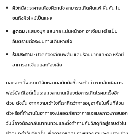
ผิวหนัง :
ระคายเคืองผิวหนัง สามารถเกิดผื่นแพ้ ผื่นคัน ไป
จนถึงผิวไหม้เป็นแผล
สูดดม :
แสบจมูก แสบคอ แน่นหน้าอก อาเจียน หรือเป็น
อันตรายต่อระบบทางเดินหายใจ
รับประทาน
: ปวดท้องเฉียบพลัน แสบร้อนปากและคอ หรือมี
อาการอาเจียนและท้องเสีย
นอกจากนี้ผลงานวิจัยหลายฉบับยังชี้ตรงกันว่า หากสัมผัสสาร
ฟอร์มัลดีไฮด์เป็นระยะเวลานานเสี่ยงต่อการเกิดโรคมะเร็งอีก
ด้วย ดังนั้น จากความเข้าใจที่เราคิดว่าการอยู่อาศัยในพื้นที่ส่วน
ตัวหรือที่ทำงานในอาคารจะปลอดภัยกว่าการเจอมลภาวะภายนอก
วันนี้อาจต้องกลับมาทบทวนและตั้งคำถามกับวัสดุที่อยู่รอบตัวใน
ชีวิตประจำวันอีกครั้ง เพื่อการดูแลสุขภาพของเราและคนรอบข้าง