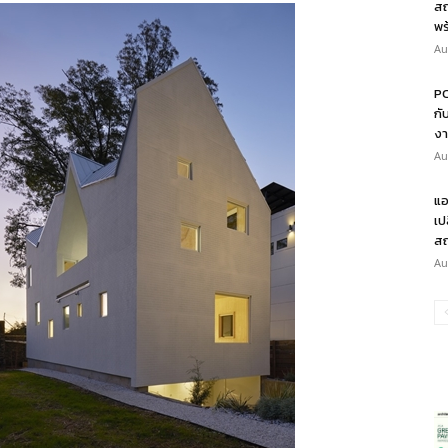
สถ
พร
Au
PO
กั
งา
Au
แอ
เป
สถ
Au