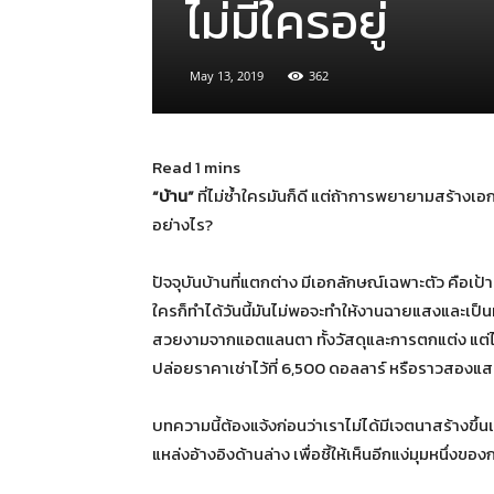
ไม่มีใครอยู่
May 13, 2019
362
“บ้าน”
ที่ไม่ซ้ำใครมันก็ดี แต่ถ้าการพยายามสร้างเ
อย่างไร?
ปัจจุบันบ้านที่แตกต่าง มีเอกลักษณ์เฉพาะตัว คื
ใครก็ทำได้วันนี้มันไม่พอจะทำให้งานฉายแสงและเป็นท
สวยงามจากแอตแลนตา ทั้งวัสดุและการตกแต่ง แต่ไม่ไ
ปล่อยราคาเช่าไว้ที่ 6,500 ดอลลาร์ หรือราวสองแสนกว
บทความนี้ต้องแจ้งก่อนว่าเราไม่ได้มีเจตนาสร้างขึ้
แหล่งอ้างอิงด้านล่าง เพื่อชี้ให้เห็นอีกแง่มุมหนึ่ง