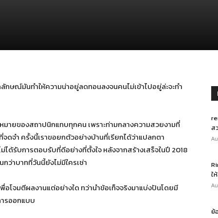
อกลักษณ์มันทำให้ความน่าอยู่ลดทอนลงจนคนไม่เข้าไปอยู่ล่ะจะทำ
re
อเป้าหมายของสถาปนิกแทบทุกคน เพราะท่ามกลางความสวยงามที่
สว
ี่จดจำ ครั้งนี้เราขอยกตัวอย่างบ้านที่เรียกได้ว่าแปลกตา
Au
ด้รับการตอบรับที่ดีอย่างที่ตั้งใจ หลังจากสร้างเสร็จในปี 2018
่าบาทที่วันนี้ยังไม่มีใครเช่า
Ri
ให
Au
นเพื่อโจมตีผลงานแต่อย่างใด ทว่านำข้อเท็จจริงมาแบ่งปันโดยมี
ของการออกแบบ
ย้