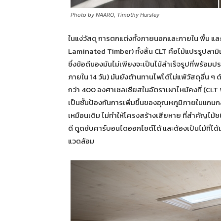
Photo by NAARO, Timothy Hursley
ในแง่วัสดุ การตกแต่งทั้งภายนอกและภายใน พื้น และ
Laminated Timber) ทั้งสิ้น CLT คือไม้แปรรูปลามิเน
ซึ่งข้อดีของมันไม่เพียงจะเป็นไม้สำเร็จรูปที่พร้อ
ภายใน 14 วัน) มันยังต้านทานไฟได้ไม่แพ้วัสดุอื่น ๆ 
กว่า 400 องศาเซลเซียสในอัตราเผาไหม้คงที่ (CLT
เป็นชั้นป้องกันการเพิ่มขึ้นของอุณหภูมิภายในแกนกลา
เหมือนเดิม ไม่ทำให้โครงสร้างเสียหาย ที่สำคัญไม้ช
ดี ดูดซับคาร์บอนไดออกไซด์ได้ และต้องเป็นไม้ที่ได้มา
แวดล้อม