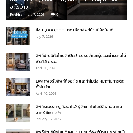
อะไรบ้าง
Ruchira
-
July 7, 2026
0
มีงบ 1,000,000 บาท เลือกลิฟท์บ้านยี่ห้อไหนดี
July 7, 2026
ลิฟท์บ้านยี่ห้อไหนดี เปิด 5 แบรนด์และรุ่นแนะนำขนาดไม่
เกิน 1.5 ตร.ม.
April 10, 2026
แพลตฟอร์มลิฟท์คืออะไร และทำไมถึงเหมาะกับการติด
ตั้งในบ้าน
April 10, 2026
ลิฟท์ระบบสกรู คืออะไร? รู้จักเทคโนโลยีลิฟท์อนาคต
จาก Cibes Lift
January 16, 2026
ลิฟท์บ้านยี่ห้อไหนดี เผย 5 แบรนด์ลิฟท์บ้าน ยอดนิยมใน