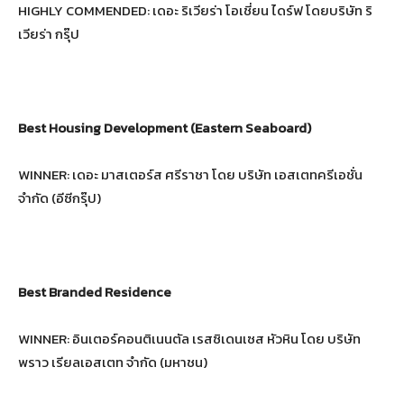
HIGHLY COMMENDED: เดอะ ริเวียร่า โอเชี่ยน ไดร์ฟ โดยบริษัท ริ
เวียร่า กรุ๊ป
Best Housing Development (Eastern Seaboard)
WINNER: เดอะ มาสเตอร์ส ศรีราชา โดย บริษัท เอสเตทครีเอชั่น
จำกัด (อีซีกรุ๊ป)
Best Branded Residence
WINNER: อินเตอร์คอนติเนนตัล เรสซิเดนเซส หัวหิน โดย บริษัท
พราว เรียลเอสเตท จำกัด (มหาชน)