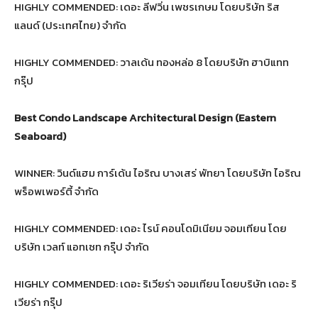
HIGHLY COMMENDED: เดอะ ลีฟวิ่น เพชรเกษม โดยบริษัท ริส
แลนด์ (ประเทศไทย) จำกัด
HIGHLY COMMENDED: วาลเด้น ทองหล่อ 8 โดยบริษัท ฮาบิแทท
กรุ๊ป
Best Condo Landscape Architectural Design (Eastern
Seaboard)
WINNER: วินด์แฮม การ์เด้น ไอริณ บางเสร่ พัทยา โดยบริษัท ไอริณ
พร็อพเพอร์ตี้ จำกัด
HIGHLY COMMENDED: เดอะ ไรน์ คอนโดมิเนียม จอมเทียน โดย
บริษัท เวลท์ แอทเซท กรุ๊ป จำกัด
HIGHLY COMMENDED: เดอะ ริเวียร่า จอมเทียน โดยบริษัท เดอะ ริ
เวียร่า กรุ๊ป