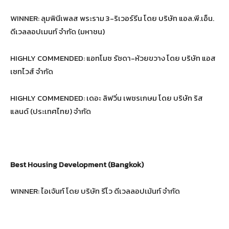
WINNER: ลุมพินีเพลส พระราม 3-ริเวอร์รีน โดย บริษัท แอล.พี.เอ็น.
ดีเวลลอปเมนท์ จำกัด (มหาชน)
HIGHLY COMMENDED: แอทโมซ รัชดา-ห้วยขวาง โดย บริษัท แอส
เซทไวส์ จำกัด
HIGHLY COMMENDED: เดอะ ลิฟวิ่น เพชรเกษม โดย บริษัท ริส
แลนด์ (ประเทศไทย) จำกัด
Best Housing Development (Bangkok)
WINNER: ไอเจ้นท์ โดย บริษัท รีโว ดีเวลลอปเม้นท์ จำกัด