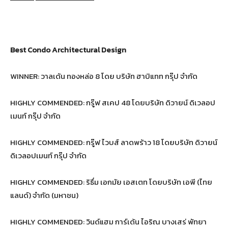
Best Condo Architectural Design
WINNER: วาลเด้น ทองหล่อ 8 โดย บริษัท ฮาบิแทท กรุ๊ป จำกัด
HIGHLY COMMENDED: กรู๊ฟ สเคป 48 โดยบริษัท ดิวายน์ ดิเวลอป
เมนท์ กรุ๊ป จำกัด
HIGHLY COMMENDED: กรู๊ฟ ไวบส์ ลาดพร้าว 18 โดยบริษัท ดิวายน์
ดิเวลอปเมนท์ กรุ๊ป จำกัด
HIGHLY COMMENDED: ริธึ่ม เอกมัย เอสเตท โดยบริษัท เอพี (ไทย
แลนด์) จำกัด (มหาชน)
HIGHLY COMMENDED: วินด์แฮม การ์เด้น ไอริณ บางเสร่ พัทยา