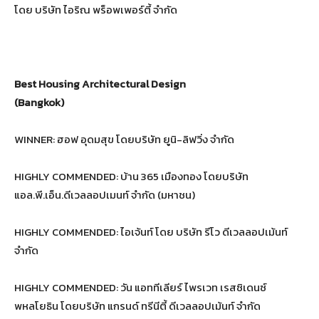
โดย บริษัท ไอริณ พร็อพเพอร์ตี้ จำกัด
Best Housing Architectural Design
(Bangkok)
WINNER: ฮอฟ อุดมสุข โดยบริษัท ยูนิ-ลิฟวิ่ง จำกัด
HIGHLY COMMENDED: บ้าน 365 เมืองทอง โดยบริษัท
แอล.พี.เอ็น.ดีเวลลอปเมนท์ จำกัด (มหาชน)
HIGHLY COMMENDED: ไอเจ้นท์ โดย บริษัท รีโว ดีเวลลอปเม้นท์
จำกัด
HIGHLY COMMENDED: วัน แอททีเลียร์ ไพรเวท เรสซิเดนซ์
พหลโยธิน โดยบริษัท แกรนด์ ทรีนีตี้ ดีเวลลอปเม้นท์ จำกัด