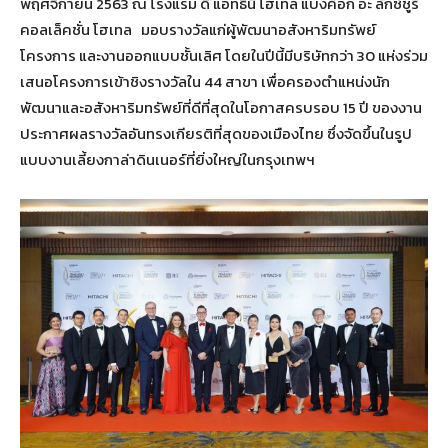
พฤศจิกายน 2563 ณ โรงแรม ดิ แอทธินี โฮเทล แบงค็อก อะ ลักซ์ชูรี
คอลเล็คชั่น โฮเทล มอบรางวัลแก่ผู้พัฒนาอสังหาริมทรัพย์
โครงการ และงานออกแบบชั้นเลิศ โดยในปีนี้มีบริษัทกว่า 30 แห่งร่วม
เสนอโครงการเข้าชิงรางวัลใน 44 สาขา เพื่อครองตำแหน่งนัก
พัฒนาและอสังหาริมทรัพย์ที่ดีที่สุดในโอกาสครบรอบ 15 ปี ของงาน
ประกาศผลรางวัลอันทรงเกียรติที่สุดของเมืองไทย ซึ่งจัดขึ้นในรูป
แบบงานเลี้ยงกาล่าดินเนอร์ที่ยิ่งใหญ่ในกรุงเทพฯ