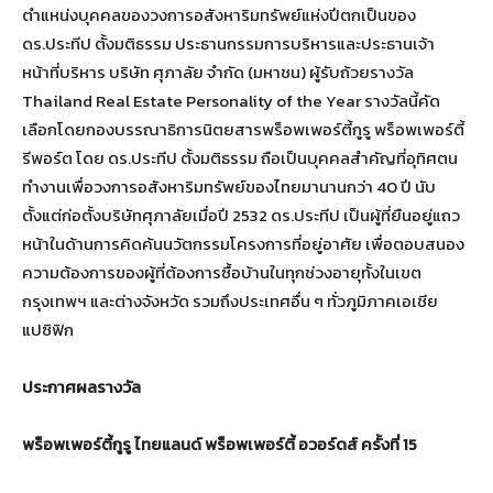
ตำแหน่งบุคคลของวงการอสังหาริมทรัพย์แห่งปีตกเป็นของ
ดร.ประทีป ตั้งมติธรรม ประธานกรรมการบริหารและประธานเจ้า
หน้าที่บริหาร บริษัท ศุภาลัย จำกัด (มหาชน) ผู้รับถ้วยรางวัล
Thailand Real Estate Personality of the Year รางวัลนี้คัด
เลือกโดยกองบรรณาธิการนิตยสารพร็อพเพอร์ตี้กูรู พร็อพเพอร์ตี้
รีพอร์ต โดย ดร.ประทีป ตั้งมติธรรม ถือเป็นบุคคลสำคัญที่อุทิศตน
ทำงานเพื่อวงการอสังหาริมทรัพย์ของไทยมานานกว่า 40 ปี นับ
ตั้งแต่ก่อตั้งบริษัทศุภาลัยเมื่อปี 2532 ดร.ประทีป เป็นผู้ที่ยืนอยู่แถว
หน้าในด้านการคิดค้นนวัตกรรมโครงการที่อยู่อาศัย เพื่อตอบสนอง
ความต้องการของผู้ที่ต้องการซื้อบ้านในทุกช่วงอายุทั้งในเขต
กรุงเทพฯ และต่างจังหวัด รวมถึงประเทศอื่น ๆ ทั่วภูมิภาคเอเชีย
แปซิฟิก
ประกาศผลรางวัล
พร็อพเพอร์ตี้กูรู ไทยแลนด์ พร็อพเพอร์ตี้ อวอร์ดส์ ครั้งที่
15