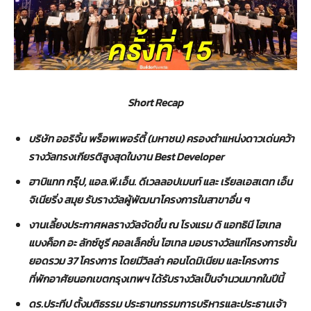
Short Recap
บริษัท ออริจิ้น พร็อพเพอร์ตี้ (มหาชน) ครองตำแหน่งดาวเด่นคว้า
รางวัลทรงเกียรติสูงสุดใน
งาน
Best Developer
ฮาบิแทท กรุ๊ป, แอล.พี.เอ็น. ดีเวลลอปเมนท์ และ เรียลเอสเตท เอ็น
จิเนียริ่ง สมุย รับรางวัลผู้พัฒนาโครงการในสาขาอื่น ๆ
งานเลี้ยงประกาศผลรางวัลจัดขึ้น ณ โรงแรม ดิ แอทธินี โฮเทล
แบงค็อก
อะ ลักซ์ชูรี คอลเล็คชั่น โฮเทล มอบรางวัลแก่โครงการชั้น
ยอดรวม 37 โครงการ โดยมีวิลล่า คอนโดมิเนียม และโครงการ
ที่พักอาศัยนอกเขตกรุงเทพฯ ได้รับรางวัลเป็นจำนวนมากในปีนี้
ดร.ประทีป ตั้งมติธรรม ประธานกรรมการบริหาร
และประธานเจ้า