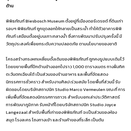
ด้าน
พิพิธภัณฑ์ Biesbosch Museum ตั้งอยู่ที่เมืองดอร์เดรชต์ ที่ดินเก่า
รอบๆ พิพิธภัณฑ์ ถูกขุดลอกให้กลายเป็นสระน้ำ ทำให้ตัวอาคารพิพิ
ภัณฑ์ เสมือนตั้งอยู่บนเกาะกลางน้ำ ซึ่งการพัฒนาปรับปรุงครั้งนี้ มี
วัตถุประสงค์เพื่อยกระดับความปลอดภัย ตามนโยบายของชาติ
โครงสร้างทรงหกเหลี่ยมดั้งเดิมของพิพิธภัณฑ์ ถูกคงรูปแบบเดิมไว้
โดยขยายพื้นที่ปีกด้านข้างออกไปราว 1,000 ตารางเมตร ทางฝั่งทิศ
ตะวันตกเฉียงใต้ เป็นส่วนของร้านอาหาร และพื้นที่จัดแสดง
นิทรรศการชั่วคราว สำหรับงานศิลปะร่วมสมัย โดยพื้นที่ส่วนนี้ รับ
ผิดชอบโดยบริษัทสถาปนิก Studio Marco Vermeulen ขณะที่ การ
เพิ่มพื้นที่จัดแสดงนิทรรศการถาวร สำหรับบอกเล่าประวัติศาสตร์
การพัฒนาภูมิภาค รับหน้าที่โดยบริษัทสถาปนิก Studio Joyce
Langezaal สำหรับพื้นที่เก่าของพิพิธภัณฑ์ จะเป็นส่วนของห้อง
สมุด โรงละคร โถงทางเข้า และร้านค้าของที่ระลึก เป็นต้น