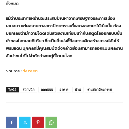
ทั้งหมด
แม้ว่าประเทศอิหร่านจะประสบปัญหาจากเศรษฐกิจและการเมือง
เสมอมา แต่ผลงานทางสถาปัตยกรรมที่แสดงออกมาให้เห็นนั้น ต้อง
บอกเลยว่ามีความโดดเด่นสวยงามเทียบเท่ากับสตูดิโอออกแบบชั้น
นำของโลกเลยทีเดียว ซึ่งเป็นสิ่งบ่งชี้ถึงความคิดสร้างสรรค์อันไร้
พรมแดน บุคคลที่มีคุณสมบัติดังกล่าวย่อมสามารถออกแบบผลงาน
อันน่าชมได้ไม่จำกัดว่าจะอยู่ที่ใดบนโลก
Source :
dezeen
TAGS
สถาปนิก
ออกแบบ
อาคาร
บ้าน
งานสถาปัตยกรรม