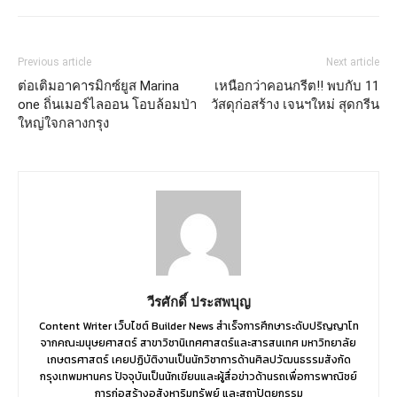
Previous article
Next article
ต่อเติมอาคารมิกซ์ยูส Marina
เหนือกว่าคอนกรีต!! พบกับ 11
one ถิ่นเมอร์ไลออน โอบล้อมป่า
วัสดุก่อสร้าง เจนฯใหม่ สุดกรีน
ใหญ่ใจกลางกรุง
วีรศักดิ์ ประสพบุญ
Content Writer เว็บไซต์ Builder News สำเร็จการศึกษาระดับปริญญาโท
จากคณะมนุษยศาสตร์ สาขาวิชานิเทศศาสตร์และสารสนเทศ มหาวิทยาลัย
เกษตรศาสตร์ เคยปฏิบัติงานเป็นนักวิชาการด้านศิลปวัฒนธรรมสังกัด
กรุงเทพมหานคร ปัจจุบันเป็นนักเขียนและผู้สื่อข่าวด้านรถเพื่อการพาณิชย์
การก่อสร้างอสังหาริมทรัพย์ และสถาปัตยกรรม