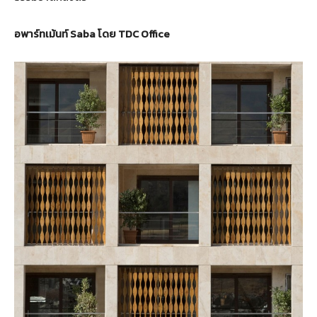
อพาร์ทเม้นท์ Saba โดย TDC Office