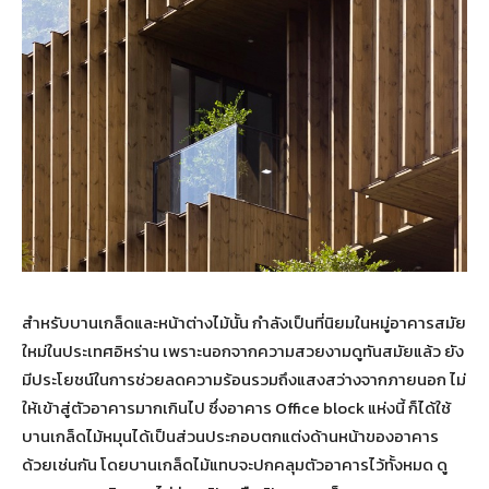
สำหรับบานเกล็ดและหน้าต่างไม้นั้น กำลังเป็นที่นิยมในหมู่อาคารสมัย
ใหม่ในประเทศอิหร่าน เพราะนอกจากความสวยงามดูทันสมัยแล้ว ยัง
มีประโยชน์ในการช่วยลดความร้อนรวมถึงแสงสว่างจากภายนอก ไม่
ให้เข้าสู่ตัวอาคารมากเกินไป ซึ่งอาคาร Office block แห่งนี้ ก็ได้ใช้
บานเกล็ดไม้หมุนได้เป็นส่วนประกอบตกแต่งด้านหน้าของอาคาร
ด้วยเช่นกัน โดยบานเกล็ดไม้แทบจะปกคลุมตัวอาคารไว้ทั้งหมด ดู