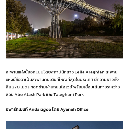
สะพานแห่งนี้ออกแบบโดยสถาปนิกสาว Leila Araghian สะพาน
แห่งนี้ถือว่าเป็นสะพานคนเดินที่ใหญ่ที่สุดในประเทศ มีความยาวทั้ง
สิ้น 270 เมตร ทอดข้ามผ่านถนนไฮเวย์ พร้อมเชื่อมเส้นทางระหว่าง
สวน Abo Atash Park และ Taleghani Park
อพาร์ทเมนท์ Andarzgoo โดย Ayeneh Office