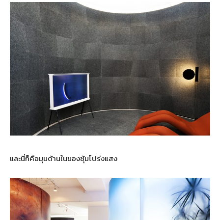
และนี่ก็คือมุมด้านในของซุ้มโปร่งแสง