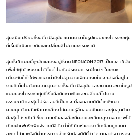
ซุ้มสนิมเปรียบถึงอดีต ปัจจุบัน อนาคต มาในรูปแบบของโครงห่อหุ้ม
ที่เริ่มมีสนิมเกาะกินและเปลี่ยนสีไปตามธรรมชาติ
ซุ้มทั้ง 3 แบบนี้ถูกจัดแสดงอยู่ที่งาน NEONCON 2017 เป็นเวลา 3 วัน
เพื่อให้ผู้เข้าชมงานได้ดื่มด่ำไปกับประสบการณ์ใหม่ ๆ ในขณะ
เดียวกันก็ทำให้พวกเขาดำดิ่งไปสู่ความเงียบสงบในระหว่างที่อยู่ใน
งานที่เต็มไปด้วยความวุ่นวาย ทั้งอดีต ปัจจุบัน และอนาคต จะมาในรูป
แบบของโครงห่อหุ้มที่เริ่มมีสนิมเกาะกินและเปลี่ยนสีไปตาม
ธรรมชาติ และซุ้มโปร่งแสงที่เป็นกระเบื้องหลายมิติน้ำหนักเบา
ควบคุมด้วยสัมผัสทางเสียง ให้ความรู้สึกสงบมั่นคง และซุ้มสุดท้าย
คือซุ้มไล่ระดับสี ซึ่งความเข้มของสีจะมีความละเอียดสูง คงสภาพไว้
ด้วยผ้าเฟบริกพิมพ์ลายดิจิตัล ทำให้เกิดช่วงเวลาที่เหมือนถูกมนต์
สะกดไว้ และยังมีคำบรรยายสำหรับห้องมิตินี้ว่า ‘ความสว่าง การคง