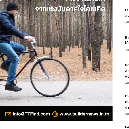
re
สว
Au
Ri
ให
Au
ย้
สถ
พร
Au
PO
กั
งา
Au
แอ