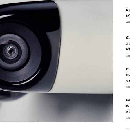
Ri
ให
Au
ย้
สถ
พร
Au
PO
กั
งา
Au
แอ
เป
สถ
Au