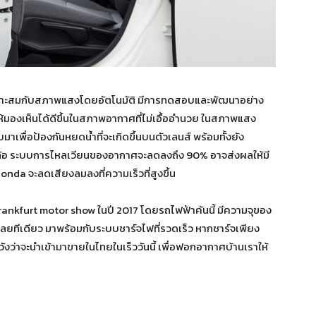
เหมาะสมกับสภาพแสงโดยอัตโนมัติ มีการทดสอบและพัฒนาอย่าง
ห้มองเห็นได้ดีขึ้นในสภาพอากาศที่ไม่เอื้ออำนวย ในสภาพแสง
ื่อป้องกันหยดน้ำที่จะเกิดขึ้นบนตัวเลนส์ พร้อมทั้งยัง
้มล้อ ระบบการไหลเวียนของอากาศจะลดลงถึง 90% อาจส่งผลให้มี
da จะลดเสียงลมลงที่ความเร็วที่สูงขึ้น
 Frankfurt motor show ในปี 2017 โดยรถไฟฟ้าคันนี้ มีความจุของ
ลยทีเดียว มาพร้อมกับระบบชาร์จไฟที่รวดเร็ว หากชาร์จเพียง
ังว่าจะนำเข้ามาขายในไทยในเร็ววันนี้ เพื่อฟอกอากาศบ้านเราให้