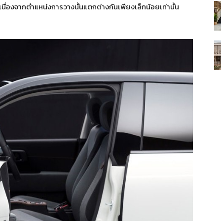
นื่องจากตำแหน่งการวางนั้นแตกต่างกันเพียงเล็กน้อยเท่านั้น