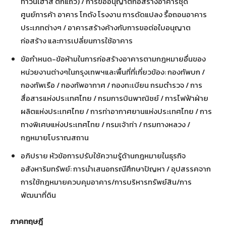
ทาวน์เฮาส์ ตึกแถว) / การขออนุญาตก่อสร้างอาคารชุด
ศูนย์การค้า อาคาร โกดัง โรงงาน การดัดแปลง รื้อถอนอาคาร
ประเภทต่างๆ / อาคารสร้างค้างกับการขอต่อใบอนุญาต
ก่อสร้าง และการเปลี่ยนการใช้อาคาร
ข้อกำหนด-ข้อห้ามในการก่อสร้างอาคารตามกฎหมายอื่นของ
หน่วยงานต่างๆในกรุงเทพฯและพื้นที่ที่เกี่ยวข้อง: กองทัพบก /
กองทัพเรือ / กองทัพอากาศ / กองทะเบียน กรมตำรวจ / การ
สื่อสารแห่งประเทศไทย / กรมการบินพาณิชย์ / การไฟฟ้าฝ่าย
ผลิตแห่งประเทศไทย / การท่าอากาศยานแห่งประเทศไทย / การ
ทางพิเศษแห่งประเทศไทย / กรมเจ้าท่า / กรมทางหลวง /
กฎหมายโบราณสถาน
อภิปราย หัวข้อการปรับใช้ความรู้ด้านกฎหมายในธุรกิจ
อสังหาริมทรัพย์: การนำเสนอกรณีศึกษาปัญหา / อุปสรรคจาก
การใช้กฎหมายควบคุมอาคาร/การบริหารทรัพย์สิน/การ
พัฒนาที่ดิน
ภาคทฤษฎี