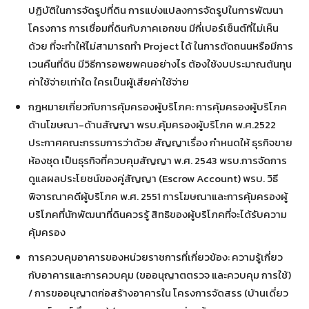
ปฏิบัติในการจัดรูปที่ดิน การแบ่งแปลงการจัดรูปในการพัฒนา
โครงการ การเชื่อมที่ดินกับภาคเอกชน มีกี่เปอร์เซ็นต์ที่ไม่เห็น
ด้วย ที่จะทำให้ไม่สามารถทำ Project ได้ ในการตัดถนนหรือมีการ
เวนคืนที่ดิน มีวิธีการอพยพคนอย่างไร ต้องใช้งบประมาณต้นทุน
ค่าใช้จ่ายเท่าใด ใครเป็นผู้เสียค่าใช้จ่าย
กฎหมายเกี่ยวกับการคุ้มครองผู้บริโภค: การคุ้มครองผู้บริโภค
ด้านโฆษณา-ด้านสัญญา พรบ.คุ้มครองผู้บริโภค พ.ศ.2522
ประกาศคณะกรรมการว่าด้วย สัญญาเรื่อง กำหนดให้ ธุรกิจขาย
ห้องชุด เป็นธุรกิจที่ควบคุมสัญญา พ.ศ. 2543 พรบ.การจัดการ
ดูแลผลประโยชน์ของคู่สัญญา (Escrow Account) พรบ. วิธี
พิจารณาคดีผู้บริโภค พ.ศ. 2551 การโฆษณาและการคุ้มครองผู้
บริโภคที่นักพัฒนาที่ดินควรรู้ สิทธิของผู้บริโภคที่จะได้รับความ
คุ้มครอง
การควบคุมอาคารของหน่วยราชการที่เกี่ยวข้อง: ความรู้เกี่ยว
กับอาคารและการควบคุม (ขออนุญาตตรวจ และควบคุม การใช้)
/ การขออนุญาตก่อสร้างอาคารใน โครงการจัดสรร (บ้านเดี่ยว