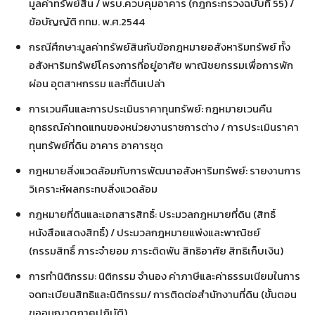
มูลค่าทรัพย์สิน / พรบ.ควบคุมอาคาร (กฎกระทรวงฉบับที่ 55) /
ข้อบัญญัติ กทม. พ.ศ.2544
กรณีศึกษา:มูลค่าทรัพย์สินกับข้อกฎหมายอสังหาริมทรัพย์ ทั้ง
อสังหาริมทรัพย์โครงการที่อยู่อาศัย พาณิชยกรรมเพื่อการพัก
ผ่อน อุตสาหกรรม และที่ดินเปล่า
การเวนคืนและการประเมินราคาทุนทรัพย์: กฎหมายเวนคืน
อุทธรณ์ค่าทดแทนของหน่วยงานราชการต่าง / การประเมินราคา
ทุนทรัพย์ที่ดิน อาคาร อาคารชุด
กฎหมายสิ่งแวดล้อมกับการพัฒนาอสังหาริมทรัพย์: รายงานการ
วิเคราะห์ผลกระทบสิ่งแวดล้อม
กฎหมายที่ดินและเอกสารสิทธิ์: ประมวลกฎหมายที่ดิน (สิทธิ์
หนังสือแสดงสิทธิ์) / ประมวลกฎหมายแพ่งและพาณิชย์
(กรรมสิทธิ์ ภาระจำยอม ภาระติดพัน สิทธิอาศัย สิทธิเก็บเงิน)
การทำนิติกรรม: นิติกรรม จำนอง ค่าภาษีและค่าธรรมเนียมในการ
จดทะเบียนสิทธิและนิติกรรม/ การติดต่อสำนักงานที่ดิน (ขั้นตอน
ขออนุญาตภาคปฏิบัติ)