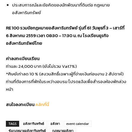
ประสบการณ์และข้อคิดของนักพัฒนาที่ดินต่อ กฎหมาย
อสังหาริมทรัพย์
RE 100 รวมข้อกฏหมายอสังหาริมทรัพย์ รุ่นที่ 61 วันพุธที่ 3 – เสาร์ที่
6 สิงหาคม 2559 เวลา 08:30 – 17:30 น. ณ โรงเรียนธุรกิจ
อสังหาริมทรัพย์ไทย
ค่าลงทะเบียนเรียน
ท่านละ 24,000 บาท (ยังไม่รวม Vat7%)
*ศิษย์เก่าลด 10 % (สงวนสิทธิ์เฉพาะผู้ที่จ่ายเงินก่อนงาน 2 สัปดาห์)
ท่านที่ต้องการที่พักในระหว่างอบรม โปรดแจ้งเพื่อสำรองห้องพักล่วง
หน้า
สนใจลงทะเบียน
คลิกที่นี่
TAGS
อสังหาริมทรัพย์
อสังหา
event calendar
ข้อกฎหมายอสังหาริมทรัพย์
กฏหมายอสังหา