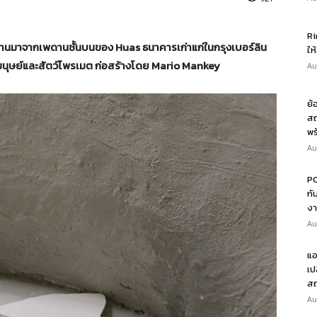
Ri
่านมาจากเพดานชั้นบนของ Huas ธนาคารเก่าแก่ในกรุงเบอร์ลิน
ให
มนุษย์และสัตว์ไพรเมต ก่อสร้างโดย Mario Mankey
Au
ย้
สถ
พร
Au
PO
กั
งา
Au
แอ
เป
สถ
Au