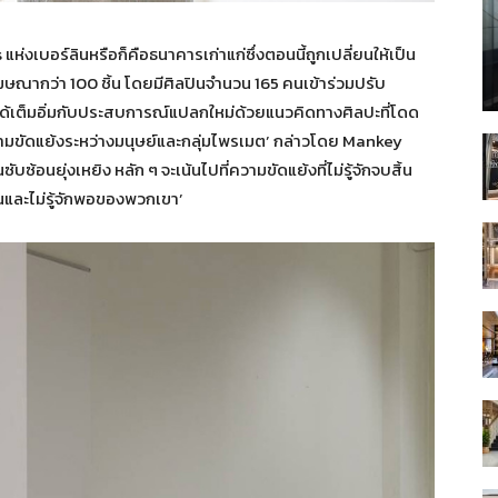
เบอร์ลินหรือก็คือธนาคารเก่าแก่ซึ่งตอนนี้ถูกเปลี่ยนให้เป็น
โฆษณากว่า 100 ชิ้น โดยมีศิลปินจำนวน 165 คนเข้าร่วมปรับ
คนจะได้เต็มอิ่มกับประสบการณ์แปลกใหม่ด้วยแนวคิดทางศิลปะที่โดด
ามขัดแย้งระหว่างมนุษย์และกลุ่มไพรเมต’ กล่าวโดย Mankey
้อนยุ่งเหยิง หลัก ๆ จะเน้นไปที่ความขัดแย้งที่ไม่รู้จักจบสิ้น
และไม่รู้จักพอของพวกเขา’