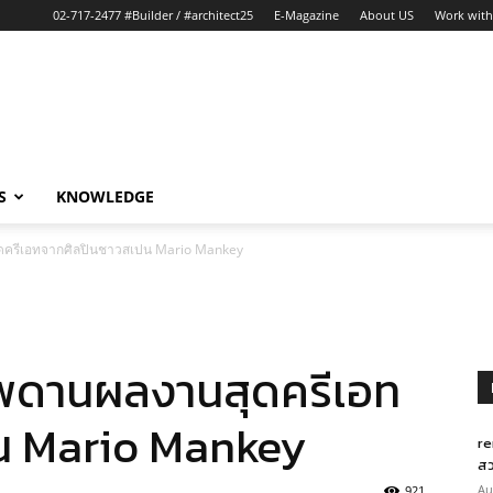
02-717-2477 #Builder / #architect25
E-Magazine
About US
Work with
S
KNOWLEDGE
สุดครีเอทจากศิลปินชาวสเปน Mario Mankey
ุเพดานผลงานสุดครีเอท
น Mario Mankey
re
สว
Au
921