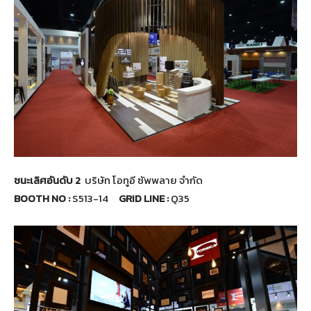
ชนะเลิศอันดับ 2
บริษัท โอทูอี ซัพพลาย จำกัด
BOOTH NO :
S513-14
GRID LINE :
Q35