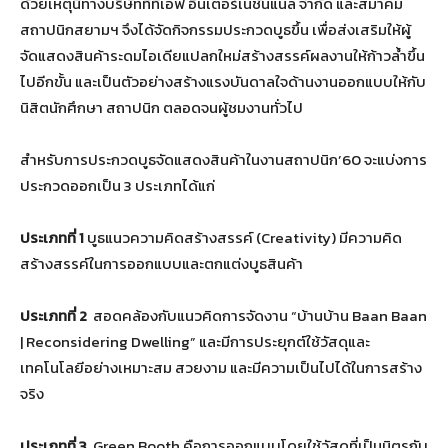
ด้วยเหตุนี้ทางบริษัททีทีเอฟ อินเตอร์เนชั่นแนล จำกัด และสมาคม
สถาปนิกสยามฯ จึงได้จัดกิจกรรมประกวดบูธขึ้น เพื่อส่งเสริมให้ผู้
จัดแสดงสินค้าระดมไอเดียแปลกใหม่สร้างสรรค์ผลงานให้ก้าวล้ำขึ้น
ไปอีกขั้น และเป็นตัวอย่างสร้างแรงบันดาลใจด้านงานออกแบบให้กับ
นิสิตนักศึกษา สถาปนิก ตลอดจนผู้ชมงานทั่วไป
สำหรับการประกวดบูธจัดแสดงสินค้าในงานสถาปนิก’60 จะแบ่งการ
ประกวดออกเป็น 3 ประเภทได้แก่
ประเภทที่ 1
บูธแนวความคิดสร้างสรรค์ (Creativity) มีความคิด
สร้างสรรค์ในการออกแบบและตกแต่งบูธสินค้า
ประเภทที่ 2
สอดคล้องกับแนวคิดการจัดงาน “บ้านบ้าน Baan Baan
| Reconsidering Dwelling” และมีการประยุกต์ใช้วัสดุและ
เทคโนโลยีอย่างเหมาะสม สวยงาม และมีความเป็นไปได้ในการสร้าง
จริง
ประเภทที่ 3
Green Booth คือการออกแบบโดยใช้วัสดุที่เป็นมิตรกับ