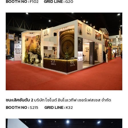
BOOTH NO :
F102
GRID LINE :
G20
ชนะเลิศอันดับ 2
บริษัท โซไนต์ อินโนเวทีฟ เซอร์เฟสเซส จำกัด
BOOTH NO :
S215
GRID LINE :
K32