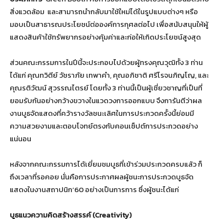
สิ่งแวดล้อม และสามารถนำกลับมาใช้ใหม่ได้ในรูปแบบต่างๆ หรือ
มอบเป็นสาธารณประโยชน์ต่อองค์การกุศลต่อไป เพื่อสนับสนุนให้ผู้
แสดงสินค้าใช้ทรัพยากรอย่างคุ้มค่าและก่อให้เกิดประโยชน์สูงสุด
ส่วนคณะกรรมการในปีนี้จะประกอบไปด้วยผู้ทรงคุณวุฒิทั้ง 3 ท่าน
ได้แก่ คุณทวิตีย์ วัชราภัย เทพาคำ, คุณอภิชาติ ศรีโรจนภิญโญ, และ
คุณรติวัฒน์ สุวรรณไตรย์ โดยทั้ง 3 ท่านนี้เป็นผู้เชี่ยวชาญที่เป็นที่
ยอมรับกันอย่างกว้างขวางในแวดวงการออกแบบ จึงการันตีว่าผล
งานบูธจัดแสดงที่คว้ารางวัลชนะเลิศในการประกวดครั้งนี้ย่อมมี
ความสวยงามและตอบโจทย์ตรงกับคอนเซ็ปต์การประกวดอย่าง
แน่นอน
หลังจากคณะกรรมการได้เยี่ยมชมบูธที่เข้าร่วมประกวดครบแล้ว ก็
ถึงเวลาที่รอคอย นั่นคือการประกาศผลผู้ชนะการประกวดบูธจัด
แสดงในงานสถาปนิก’60 อย่างเป็นการการ ซึ่งผู้ชนะได้แก่
บูธแนวความคิดสร้างสรรค์ (Creativity)