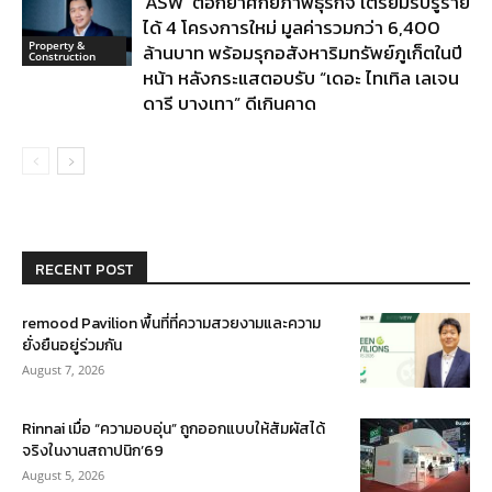
‘ASW’ ตอกย้ำศักยภาพธุรกิจ เตรียมรับรู้ราย
ได้ 4 โครงการใหม่ มูลค่ารวมกว่า 6,400
Property &
ล้านบาท พร้อมรุกอสังหาริมทรัพย์ภูเก็ตในปี
Construction
หน้า หลังกระแสตอบรับ “เดอะ ไทเทิล เลเจน
ดารี บางเทา” ดีเกินคาด
RECENT POST
remood Pavilion พื้นที่ที่ความสวยงามและความ
ยั่งยืนอยู่ร่วมกัน
August 7, 2026
Rinnai เมื่อ “ความอบอุ่น” ถูกออกแบบให้สัมผัสได้
จริงในงานสถาปนิก’69
August 5, 2026