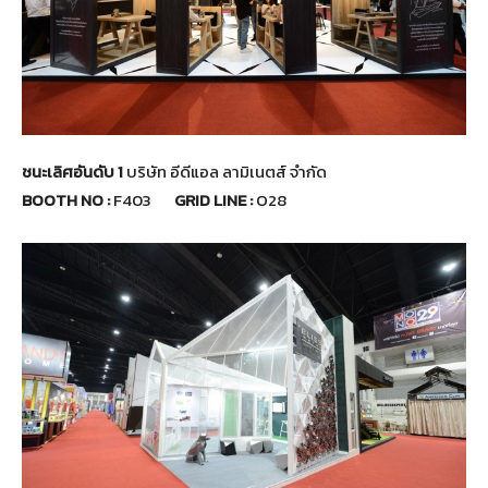
ชนะเลิศอันดับ 1
บริษัท อีดีแอล ลามิเนตส์ จำกัด
BOOTH NO :
F403
GRID LINE :
O28