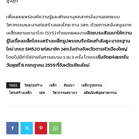
สูงสุด
เพื่อเผยแพร่องค์ความรู้และพัฒนาบุคคลากรในงานออกแบบ
วิศวกรรมและงานก่อสร้างของไทย ทาง วสท. ด้วยการสนับสนุนจาก
เหล็กสยามยามาโตะ (SYS) กำหนดแผนงาน
จัดอบรมสัมมนาให้ความ
รู้ในเรื่องเหล็กโครงสร้างเหล็กรูปพรรณรีดร้อนกำลังสูง มาตรฐาน
ใหม่ เกรด SM520 แก่สมาชิก วสท.ในต่างจังหวัดตามหัวเมืองใหญ่
โดยไม่มีค่าใช่จ่ายในการอบรม รวม 3 ครั้ง โดยจะ
เริ่มจัดแห่งแรกใน
วันพุธที่ 6 กรกฎาคม 2559 ที่จังหวัดเชียงใหม่
TAGS
วัสดุก่อสร้าง
เหล็ก
สัมมนา
เหล็กรูปพรรณ
โครงสร้างเหล็ก
วสท.
วิศวกรรมสถานฯ
ผลิตภัณฑ์อุตสาหกรรม