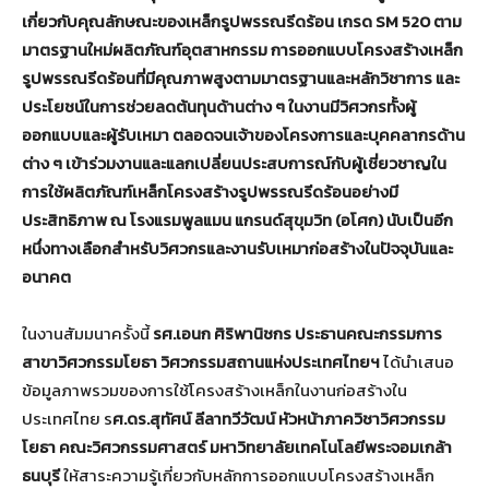
เกี่ยวกับคุณลักษณะของเหล็กรูปพรรณรีดร้อน เกรด SM 520 ตาม
มาตรฐานใหม่ผลิตภัณฑ์อุตสาหกรรม การออกแบบโครงสร้างเหล็ก
รูปพรรณรีดร้อนที่มีคุณภาพสูงตามมาตรฐานและหลักวิชาการ และ
ประโยชน์ในการช่วยลดต้นทุนด้านต่าง ๆ ในงานมีวิศวกรทั้งผู้
ออกแบบและผู้รับเหมา ตลอดจนเจ้าของโครงการและบุคคลากรด้าน
ต่าง ๆ เข้าร่วมงานและแลกเปลี่ยนประสบการณ์กับผู้เชี่ยวชาญใน
การใช้ผลิตภัณฑ์เหล็กโครงสร้างรูปพรรณรีดร้อนอย่างมี
ประสิทธิภาพ ณ โรงแรมพูลแมน แกรนด์สุขุมวิท (อโศก) นับเป็นอีก
หนึ่งทางเลือกสำหรับวิศวกรและงานรับเหมาก่อสร้างในปัจจุบันและ
อนาคต
ในงานสัมมนาครั้งนี้
รศ.เอนก ศิริพานิชกร ประธานคณะกรรมการ
สาขาวิศวกรรมโยธา วิศวกรรมสถานแห่งประเทศไทยฯ
ได้นำเสนอ
ข้อมูลภาพรวมของการใช้โครงสร้างเหล็กในงานก่อสร้างใน
ประเทศไทย ร
ศ.ดร.สุทัศน์ ลีลาทวีวัฒน์ หัวหน้าภาควิชาวิศวกรรม
โยธา คณะวิศวกรรมศาสตร์ มหาวิทยาลัยเทคโนโลยีพระจอมเกล้า
ธนบุรี
ให้สาระความรู้เกี่ยวกับหลักการออกแบบโครงสร้างเหล็ก