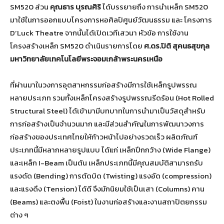
SM520 ส่วน
คุณธาร บุรณศิริ
ได้บรรยายถึง การนำเหล็ก SM520
มาใช้ในการออกแบบโครงการหอศิลป์ศูนย์วัฒนธรรม และ โครงการ
D’Luck Theatre จากนั้นได้เปิดเวทีเสวนา หัวข้อ การใช้งาน
โครงสร้างเหล็ก SM520 ดำเนินรายการโดย
ศ.ดร.ปิติ สุคนธสุขกุล
มหาวิทยาลัยเทคโนโลยีพระจอมเกล้าพระนครเหนือ
ที่ผ่านมาในวงการอุตสาหกรรมก่อสร้างมีการใช้เหล็กรูปพรรณ
หลายประเภท รวมทั้งเหล็กโครงสร้างรูปพรรณรีดร้อน (Hot Rolled
Structural Steel) ได้เข้ามามีบทบาทในการนำมาเป็นวัสดุสำหรับ
การก่อสร้างเป็นจำนวนมาก และมีส่วนสำคัญในการพัฒนาวงการ
ก่อสร้างของประเทศไทยให้ก้าวหน้าไปอย่างรวดเร็ว ผลิตภัณฑ์
ประเภทนี้มีหลากหลายรูปแบบ ได้แก่ เหล็กปีกกว้าง (Wide Flange)
และเหล็ก I-Beam เป็นต้น เหล็กประเภทนี้มีคุณสมบัติสามารถรับ
แรงดัด (Bending) การตัดบิด (Twisting) แรงอัด (compression)
และแรงดึง (Tension) ได้ดี จึงมักนิยมใช้เป็นเสา (Columns) คาน
(Beams) และตงพื้น (Foist) ในงานก่อสร้างและงานสถาปัตยกรรม
ต่าง ๆ