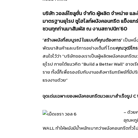
บริษัท วอลล์โซลูชั่น จำกัด ผู้ผลิต จำหน่าย 
มาตรฐานยุโรป ชูไฮไลท์ผนังคอนกรีต แข็งแกร่
ชวนทุกท่านมาสัมผัส ณ งานสถาปนิก’60
‘สร้างผนังที่สมบูรณ์ ในแบบที่คุณต้องการ’
เป็นหนึ่
พัฒนาสินค้าและบริการอย่างเต็มที่ โดย
คุณวุฒิไกร
สนใจไว้ว่า “บริษัทของเราเป็นผู้ผลิตผนังคอนกรี
ยุโรป ภายใต้แนวคิด “Build a Better Wall” อาจเรี
ราย ทั้งนี้ก็เพื่อรองรับกับงานอสังหาริมทรัพย์
แรงงานด้วย”
จุดเด่นเฉพาะของผนังคอนกรีตมวลเบาสำเร็จรูป C
– ด้วย
อุณหภู
WALL ทำให้ผนังมีน้ำหนักเบากว่าผนังคอนกรีตทั่วไ