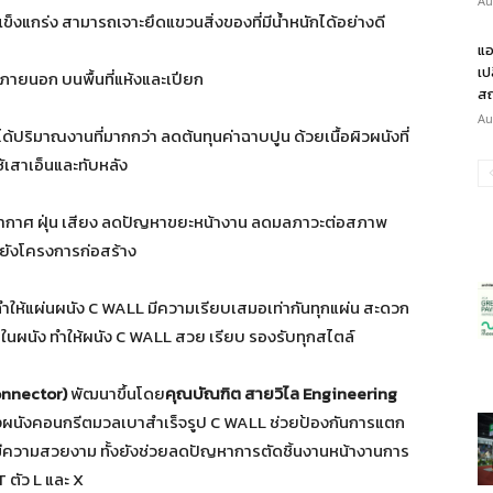
Au
็งแกร่ง สามารถเจาะยึดแขวนสิ่งของที่มีน้ำหนักได้อย่างดี
แอ
เป
ายนอก บนพื้นที่แห้งและเปียก
สถ
Au
้ปริมาณงานที่มากกว่า ลดต้นทุนค่าฉาบปูน ด้วยเนื้อผิวผนังที่
้เสาเอ็นและทับหลัง
างอากาศ ฝุ่น เสียง ลดปัญหาขยะหน้างาน ลดมลภาวะต่อสภาพ
ยังโครงการก่อสร้าง
ห้แผ่นผนัง C WALL มีความเรียบเสมอเท่ากันทุกแผ่น สะดวก
ในผนัง ทำให้ผนัง C WALL สวย เรียบ รองรับทุกสไตล์
onnector)
พัฒนาขึ้นโดย
คุณบัณฑิต สายวิไล Engineering
องผนังคอนกรีตมวลเบาสำเร็จรูป C WALL ช่วยป้องกันการแตก
มีความสวยงาม ทั้งยังช่วยลดปัญหาการตัดชิ้นงานหน้างานการ
T ตัว L และ X