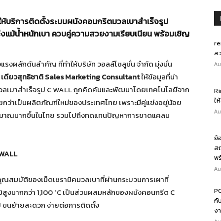
และให้บริการติดตั้งระบบผนังคอนกรีตมวลเบาสำเร็จรูป
งแม้น้ำหนักเบา ควบคู่ความสวยงามเรียบเนียน พร้อมเชิญ
re
สว
งแรงผลักดันสำคัญ ที่ทำให้บริษัท วอลล์โซลูชั่น จำกัด มุ่งมั่น
Au
 เดียวสุทธิชาติ Sales Marketing Consultant
ให้ข้อมูลที่น่า
ตมวลเบาสำเร็จรูป C WALL ถูกคิดค้นและพัฒนาโดยเทคโนโลยีจาก
Ri
ให
ยกว่าเป็นผลิตภัณฑ์ใหม่ของประเทศไทย เพราะมีคู่แข่งอยู่น้อย
Au
ที่มีปริมาณมากขึ้นในไทย รวมไปถึงทดแทนปัญหาการขาดแคลน
ย้
สถ
 WALL
พร
Au
คุณสมบัติของเม็ดเซรามิคมวลเบาที่ผ่านกระบวนการเผาที่
PO
มิสูงมากกว่า 1,100 °C เป็นส่วนผสมหลักของผนังคอนกรีต C
กั
ป ขนย้ายสะดวก ง่ายต่อการติดตั้ง
งา