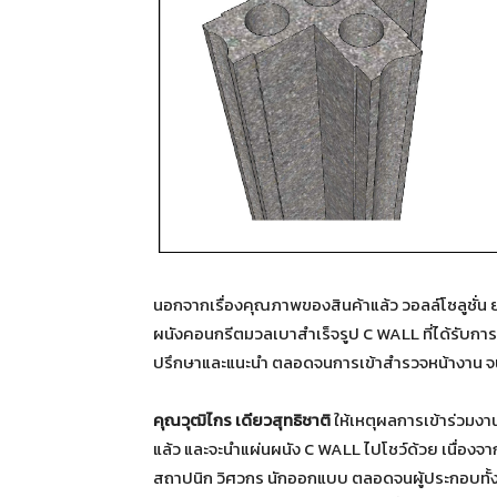
นอกจากเรื่องคุณภาพของสินค้าแล้ว วอลล์โซลูชั่น ย
ผนังคอนกรีตมวลเบาสำเร็จรูป C WALL ที่ได้รับกา
ปรึกษาและแนะนำ ตลอดจนการเข้าสำรวจหน้างาน จนถึง
คุณวุฒิไกร เดียวสุทธิชาติ
ให้เหตุผลการเข้าร่วมงานส
แล้ว และจะนำแผ่นผนัง C WALL ไปโชว์ด้วย เนื่องจ
สถาปนิก วิศวกร นักออกแบบ ตลอดจนผู้ประกอบทั้งหล