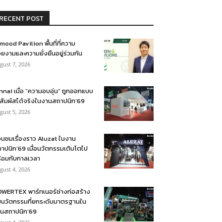
RECENT POST
mood Pavilion พื้นที่ที่ความ
ยงามและความยั่งยืนอยู่ร่วมกัน
gust 7, 2026
nnai เมื่อ “ความอบอุ่น” ถูกออกแบบ
้สัมผัสได้จริงในงานสถาปนิก’69
gust 5, 2026
อนชมเรื่องราว Aluzat ในงาน
าปนิก’69 เมื่อนวัตกรรมเติบโตไป
้อมกับกาลเวลา
gust 4, 2026
WERTEX พาร์ทเนอร์ช่างก่อสร้าง
บนวัตกรรมที่ยกระดับมาตรฐานใน
นสถาปนิก’69