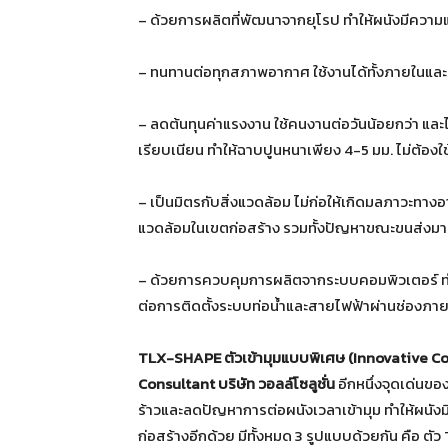
– ด้วยการผลิตที่พัฒนาจากยุโรป ทำให้ผนังมีความแข
– ทนทานต่อทุกสภาพอากาศ ใช้งานได้ทั้งภายในและภ
– ลดต้นทุนค่าแรงงาน ใช้คนงานต่อวันน้อยกว่า และได
เรียบเนียน ทำให้ฉาบปูนหนาเพียง 4-5 มม. ไม่ต้องใช
– เป็นมิตรกับสิ่งแวดล้อม ไม่ก่อให้เกิดมลภาวะท
แวดล้อมในเขตก่อสร้าง รวมทั้งปัญหาขณะขนส่งมา
– ด้วยการควบคุมการผลิตจากระบบคอมพิวเตอร์ ทำใ
ต่อการติดตั้งระบบท่อน้ำและสายไฟฟ้าผ่านช่องภาย
TLX-SHAPE ตัวเข้ามุมแบบพิเศษ (Innovative C
Consultant บริษัท วอลล์โซลูชั่น
อีกหนึ่งจุดเด่นข
ร้าวและลดปัญหาการต่อผนังเวลาเข้ามุม ทำให้ผนัง
ก่อสร้างอีกด้วย มีทั้งหมด 3 รูปแบบด้วยกัน คือ ตัว 