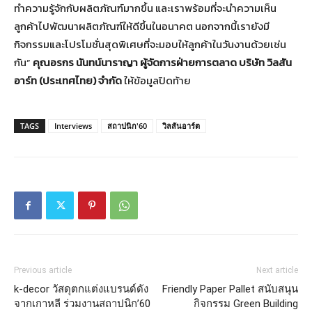
ทำความรู้จักกับผลิตภัณฑ์มากขึ้น และเราพร้อมที่จะนำความเห็น
ลูกค้าไปพัฒนาผลิตภัณฑ์ให้ดีขึ้นในอนาคต นอกจากนี้เรายังมี
กิจกรรมและโปรโมชั่นสุดพิเศษที่จะมอบให้ลูกค้าในวันงานด้วยเช่น
กัน”
คุณอรกร นันทน์นาราญา ผู้จัดการฝ่ายการตลาด บริษัท วิลสัน
อาร์ท (ประเทศไทย) จำกัด
ให้ข้อมูลปิดท้าย
TAGS
Interviews
สถาปนิก'60
วิลสันอาร์ต
Previous article
Next article
k-decor วัสดุตกแต่งแบรนด์ดัง
Friendly Paper Pallet สนับสนุน
จากเกาหลี ร่วมงานสถาปนิก’60
กิจกรรม Green Building