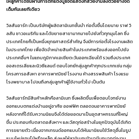
ให้ลูกค้าได้ชมผ่านการตกแต่งบูธจัดแสดงที่สวยงามลงตัวอย่างจัด
เต็มกันเลยทีเดียว
วิลสันอาร์ท เป็นบริษัทผู้ผลิตลามิเนทชั้นนำ ก่อตั้งขึ้นโดยนาย ราฟ วิ
ลสัน ชาวอเมริกัน และได้ขยายสาขามากมายไปยังทั่วทุกมุมโลก ซึ่ง
ประเทศไทยก็เป็นหนึ่งยุทธศาสตร์สำคัญ จึงมีการก่อตั้งโรงงานผลิต
ในประเทศไทย เพื่อจัดจำหน่ายสินค้าในประเทศพร้อมส่งออกไปยัง
ประเทศอื่นๆ ในแถบภูมิภาคเอเชียตะวันออกเฉียงใต้ รวมถึงประเทศ
ออสเตรเลียและนิวซีแลนด์ ตอบโจทย์กลุ่มลูกค้าทุกประเภทเช่น กลุ่ม
โครงการอสังหา อาคารพาณิชย์ โรงงาน ห้างสรรพสินค้า โรงแรม
โรงพยาบาล ไปจนถึงกลุ่มลูกค้าผู้ใช้งานทั่วไป เป็นต้น
วิลสันอาร์ทมีสินค้าหลักคือลามิเนท ซึ่งผลิตขึ้นเพื่อตอบโจทย์งาน
ออกแบบตกแต่งบ้านอยู่อาศัย ออฟฟิศ ตลอดจนอาคารพาณิชย์
หลังจากที่ได้รับความนิยมจึงได้ต่อยอดมาเป็นอุตสาหกรรมที่ใหญ่
ขึ้น ประกอบกับตลาดอสังหาฯ และวัสดุก่อสร้างในยุคปัจจุบันได้เกิด
การขยายตัว เนื่องจากเทรนด์ออกแบบได้หันมานิยมใช้วัสดุอื่นในรูป
แบบใหม่แทนไม้หรือเหล็ก ส่งผลให้ลามิเนทเข้ามามีบทบาทต่องาน