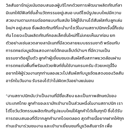
วิลสันอาร์ทมุ่งเน้นตอบสนองผู้บริโภคด้วยการพัฒนาผลิตภัณฑ์ลา
มิเนทให้มีฟังก์ชั่นล้ำนวัตกรรมอยู่เสมอ บนดีไซน์รูปแบบใหม่มีความ
สวยงามตามเทรนด์ออกแบบทันสมัย ให้ผู้ใช้งานได้สัมผัสกับลูกเล่น
ใหม่ๆ อยู่เสมอ ซึ่งผลิตภัณฑ์ที่จะนำมาโชว์ในงานสถาปนิกครั้งนี้ก็เช่น
กัน โดยจะเป็นผลิตภัณฑ์คอลเล็คชั่นใหม่ที่ไม่เคยเห็นมาก่อน ยก
ตัวอย่างเช่นลวดลายลามิเนทที่มีลวดลายแบบธรรมชาติ พร้อมกับ
การตกแต่งบูธจัดแสดงภายใต้คอนเซ็ปต์บ้านๆ ที่มีความเป็น
ธรรมชาติอยู่ในตัว ลูกค้าผู้เยี่ยมชมจะสัมผัสถึงสภาพแวดล้อมผ่าน
การตกแต่งพื้นที่พร้อมด้วยฟังก์ชั่นใช้งานครบครัน ด้วยเหตุนี้จึง
อยากให้ผู้ร่วมงานทุกท่านลองแวะไปสัมผัสกับบูธจัดแสดงของวิลสัน
อาร์ทในวันงาน รับรองได้ว่าไม่ผิดหวังอย่างแน่นอน
“งานสถาปนิกนับว่าเป็นงานที่มีชื่อเสียง และเป็นภาพลักษณ์ของ
ประเทศไทย ลูกค้าของเรามักเข้ามาเป็นส่วนหนึ่งในงานสถาปนิก เรา
ได้โชว์นวัตกรรมผลิตภัณฑ์รูปแบบใหม่ให้ลูกค้าได้เห็นทุกปี ซึ่งได้รับ
การตอบสนองที่ดีจากลูกค้ามากโดยตลอด สุดท้ายนี้อยากฝากให้ทุก
ท่านเข้ามาร่วมชมงาน และเข้ามาเยี่ยมชมที่บูธวิลสันอาร์ท เพื่อ