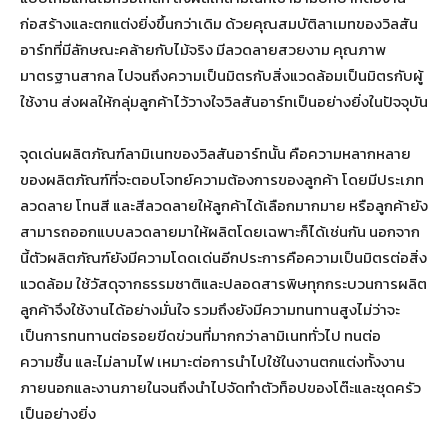
ก่อสร้างและตกแต่งยิ่งขึ้นกว่าเดิม ด้วยคุณสมบัติลาเมทของวิลสัน
อาร์ทที่มีลักษณะคล้ายกับไม้จริง มีลวดลายสวยงาม คุณภาพ
มาตรฐานสากล ไปจนถึงความเป็นมิตรกับสิ่งแวดล้อมเป็นมิตรกับผู้
ใช้งาน ส่งผลให้กลุ่มลูกค้าไว้วางใจวิลสันอาร์ทเป็นอย่างยิ่งในปัจจุบัน
จุดเด่นผลิตภัณฑ์ลามิเนทของวิลสันอาร์ทนั้น คือความหลากหลาย
ของผลิตภัณฑ์ที่จะตอบโจทย์ความต้องการของลูกค้า โดยมีประเภท
ลวดลาย โทนสี และสีลวดลายให้ลูกค้าได้เลือกมากมาย หรือลูกค้ายัง
สามารถออกแบบลวดลายมาให้ผลิตโดยเฉพาะก็ได้เช่นกัน นอกจาก
นี้ตัวผลิตภัณฑ์ยังมีความโดดเด่นอีกประการคือความเป็นมิตรต่อสิ่ง
แวดล้อม ใช้วัสดุจากธรรมชาติและปลอดสารพิษทุกกระบวนการผลิต
ลูกค้าจึงใช้งานได้อย่างมั่นใจ รวมถึงยังมีความทนทานสูงไม่ว่าจะ
เป็นการทนทานต่อรอยขีดข่วนที่มากกว่าลามิเนททั่วไป ทนต่อ
ความชื้น และไม่ลามไฟ เหมาะต่อการนำไปใช้ในงานตกแต่งทั้งงาน
ภายนอกและงานภายในจนถึงนำไปจัดทำตัวท็อปของโต๊ะและชุดครัว
เป็นอย่างยิ่ง