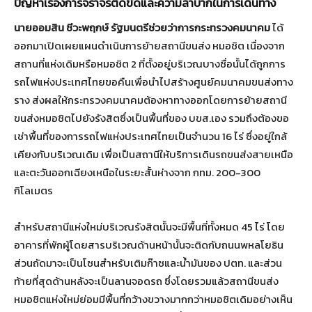
ปัญหาเรื่องการจราจรติดขัดและความลำบากในการเดินทาง
นายออมสิน ชีวะพฤกษ์ รัฐมนตรีช่วยว่าการกระทรวงคมนาคม
ได้
ออกมาเปิดเผยแผนดำเนินการย้ายสถานีขนส่ง หมอชิต เนื่องจาก
สถานที่แห่งเดิมหรือหมอชิต 2 ที่ตั้งอยู่บริเวณบางซื่อนั้นได้ถูกการ
รถไฟแห่งประเทศไทยขอคืนเพื่อนำไปสร้างศูนย์คมนาคมขนส่งทาง
ราง ส่งผลให้กระทรวงคมนาคมต้องหาทางออกโดยการย้ายสถานี
ขนส่งหมอชิตไปยังรังสิตซึ่งเป็นพื้นที่ของ บขส.เอง รวมถึงต้องขอ
เช่าพื้นที่ของการรถไฟแห่งประเทศไทยเป็นจำนวน 16 ไร่ ซึ่งอยู่ใกล้
เคียงกับบริเวณเดิม เพื่อเป็นสถานีให้บริการเดินรถขนส่งสายเหนือ
และตะวันออกเฉียงเหนือในระยะสั้นห่างจาก กทม. 200-300
กิโลเมตร
สำหรับสถานีแห่งใหม่บริเวณรังสิตนั้นจะมีพื้นที่ทั้งหมด 45 ไร่ โดย
อาคารที่พักผู้โดยสารบริเวณด้านหน้านั้นจะติดกับถนนพหลโยธิน
ส่วนถัดมาจะเป็นโซนสำหรับเติมก๊าซและน้ำมันของ ปตท. และส่วน
ท้ายที่สุดด้านหลังจะเป็นลานจอดรถ ซึ่งโดยรวมแล้วสถานีขนส่ง
หมอชิตแห่งใหม่ย่อมมีพื้นที่กว้างขวางมากกว่าหมอชิตเดิมอย่างเห็น