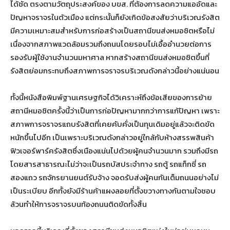
ได้ชัด ตรงตามวัตถุประสงค์ของ บขส. ที่ต้องการลดความแออัดและ
ปัญหาจราจรในตัวเมือง แต่กระนั้นก็ยังเกิดข้อสงสัยว่าบริเวณรังสิต
มีความเหมาะสมสำหรับการก่อสร้างเป็นสถานีขนส่งหมอชิตหรือไม่
เนื่องจากสภาพแวดล้อมรวมถึงถนนโดยรอบไม่เอื้ออำนวยต่อการ
รองรับผู้ใช้งานจำนวนมหาศาล หากสร้างสถานีขนส่งหมอชิตขึ้นที่
รังสิตย่อมกระทบถึงสภาพการจราจรบริเวณดังกล่าวนี้อย่างแน่นอน
ทั้งนี้หนังสือพิมพ์ฐานเศรษฐกิจได้วิเคราะห์ถึงข้อเสียของการย้าย
สถานีหมอชิตครั้งนี้ว่าเป็นการก่อปัญหามากกว่าการแก้ปัญหา เพราะ
สภาพการจราจรแถบรังสิตที่เคยคับคั่งเป็นทุนเดิมอยู่แล้วจะติดขัด
หนักขึ้นไปอีก เป็นเพราะบริเวณดังกล่าวอยู่ใกล้กับห้างสรรพสินค้า
ฟิวเจอร์พาร์ครังสิตซึ่งเนืองแน่นไปด้วยผู้คนจำนวนมาก รวมถึงมีรถ
โดยสารสาธารณะไม่ว่าจะเป็นรถบัสประจำทาง รถตู้ รถแท็กซี่ รถ
สองแถว รถจักรยานยนต์รับจ้าง จอดรับส่งผู้คนกันเต็มถนนอย่างไม่
เป็นระเบียบ อีกทั้งยังมีร้านค้าแผงลอยที่ตั้งขวางทางกันตามใจชอบ
ล้วนทำให้การจราจรบนท้องถนนติดขัดทั้งสิ้น