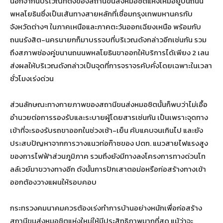
นอกจากนี้บริเวณที่ตั้งของสถานีขนส่งหมอชิตแห่งใหม่อยู่บนถนน
พหลโยธินซึ่งเป็นเส้นทางสายหลักที่เชื่อมกรุงเทพมหานครกับ
จังหวัดต่างๆ ในภาคเหนือและภาคตะวันออกเฉียงเหนือ พร้อมกับ
ถนนรังสิต-นครนายกก็มาบรรจบที่บริเวณดังกล่าวอีกเช่นกัน รวม
ถึงสภาพช่องคู่ขนานถนนพหลโยธินขาออกให้บริการได้เพียง 2 เลน
ส่งผลให้บริเวณดังกล่าวเป็นจุดที่การจราจรคับคั่งโดยเฉพาะในเวลา
ชั่วโมงเร่งด่วน
ส่วนลักษณะทางกายภาพของสถานีขนส่งหมอชิตนั้นก็พบว่าไม่เอื้อ
อำนวยต่อการรองรับและระบายผู้โดยสารเช่นกัน เป็นเพราะจุดทาง
เข้าที่จะรองรับรถขาออกในช่วงเช้า-เย็น คับแคบจนเกินไป และยัง
ประสบปัญหาจากการวางแนวท่อก๊าซของ ปตท. แนวสายไฟแรงสูง
ของการไฟฟ้าส่วนภูมิภาค รวมถึงยังมีทางลงโครงการทางด่วนโท
ลล์เวย์มาขวางทางอีก ดังนั้นการปักเสาตอม่อหรือก่อสร้างทางเข้า
ออกต้องวางแผนให้รอบคอบ
กระทรวงคมนาคมควรต้องเร่งทำการบ้านอย่างหนักเพื่อก่อสร้าง
สถานีขนส่งหมอชิตแห่งใหม่ให้มีประสิทธิภาพมากที่สุด แม้ว่าจะ