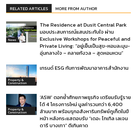
RELATED ARTICLES
MORE FROM AUTHOR
The Residence at Dusit Central Park
มอบประสบการณ์แสนประทับใจ ผ่าน
Exclusive Workshops for Peaceful and
News
Private Living: “อยู่เย็นเป็นสุข-หอมละมุน-
อุ่นกลางใจ – คลายกังวล – สุดหอมหวน”
เทรนด์ ESG กับการพัฒนาอาคารสำนักงาน
Property &
Construction
‘ASW’ ตอกย้ำศักยภาพธุรกิจ เตรียมรับรู้ราย
ได้ 4 โครงการใหม่ มูลค่ารวมกว่า 6,400
Property &
ล้านบาท พร้อมรุกอสังหาริมทรัพย์ภูเก็ตในปี
Construction
หน้า หลังกระแสตอบรับ “เดอะ ไทเทิล เลเจน
ดารี บางเทา” ดีเกินคาด