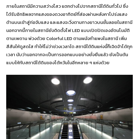
ภายในสถานีมีความสว่างไสว แตกต่างไปจากสถานีใต้ดินทั่วไป ซึ่ง
ได้รับอิทธิพลจากแสงของดวงอาทิตย์ที่ส่องผ่านหลังคาโปร่งแสง
ด้านบนเข้าสู่ท่อจับแสง และแสงจะวิ่งตามทางยาวบนชั้นลอยในสถานี
นอกจากนี้ภายในสถานียังติดตั้งไฟ LED แบบเปิดปิดเองอัตนโนมัติ
ตามเพดาน พ่วงด้วย Colorful LED ตามผนังกำแพงในสถานี เพิ่ม
สีสันให้ดูสดใส ทำให้ไม่ว่าช่วงเวลาใด สถานีใต้ดินแห่งนี้ก็เจิดจ้าได้ทุก
เวลา นับว่านอกจากจะเป็นการออกแบบอย่างยั่งยืนแล้ว ยังเป็นต้น
แบบให้กับสถานีใต้ดินของไต้หวันในอีกหลาย ๆ แห่งด้วย