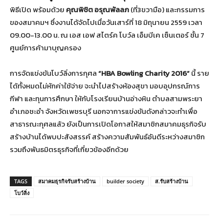
พิธีเปิด พร้อมด้วย
คุณพิชิต อรุณพัลลภ
(ที่3ขวามือ) และกรรมการ
ของสมาคมฯ ซึ่งงานได้จัดไปเมื่อวันเสาร์ที่ 18 มิถุนายน 2559 เวลา
09.00-13.00 น. ณ เอส เอฟ สไตร์ค โบว์ล เอ็มบีเค เซ็นเตอร์ ชั้น 7
ศูนย์การค้ามาบุญครอง
การจัดแข่งขันโบว์ลิ่งการกุศล
“HBA Bowling Charity 2016”
นี้ ราย
ได้ทั้งหมดไม่หักค่าใช้จ่าย จะนำไปสร้างห้องสุขา มอบอุปกรณ์การ
กีฬา และทุนการศึกษา ให้กับโรงเรียนบ้านอ่างหิน ตำบลสามพระยา
อำเภอชะอำ จังหวัดเพชรบุรี นอกจาการแข่งขันดังกล่าวจะทำเพื่อ
สาธารณะกุศลแล้ว ยังเป็นการเปิดโอกาสให้สมาชิกสมาคมธุรกิจรับ
สร้างบ้านได้พบปะสังสรรค์ สร้างความสัมพันธ์อันดีระหว่างสมาชิก
รวมถึงพันธมิตรธุรกิจที่เกี่ยวข้องอีกด้วย
TAGS
สมาคมธุรกิจรับสร้างบ้าน
builder society
ส.รับสร้างบ้าน
โบว์ลิ่ง