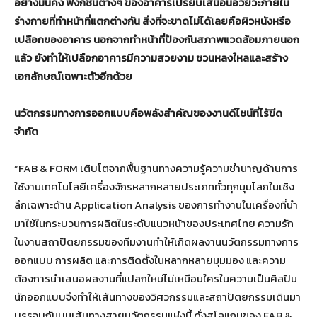
อย่างมั่นคง ฟังก์ชั่นต่างๆ ของอาคารเปรียบเสมือนอวัยวะภายใน
ร่างกายที่ทำหน้าที่แตกต่างกัน สิ่งที่จะขาดไม่ได้เลยคือผิวหนังหรือ
เปลือกของอาคาร นอกจากทำหน้าที่ป้องกันสภาพแวดล้อมภายนอก
แล้ว ยังทำให้เปลือกอาคารมีความสวยงาม ชวนหลงใหลและสร้าง
เอกลักษณ์เฉพาะตัวอีกด้วย
นวัตกรรมทางการออกแบบคือพลังสำคัญของงานดีไซน์ที่ไร้ขีด
จำกัด
“FAB & FORM เติบโตจากพื้นฐานทางความรู้ความชำนาญด้านการ
ใช้งานเทคโนโลยีเครื่องจักรหลากหลายประเภททั่วทุกมุมโลกในเชิง
ลึกเฉพาะด้าน Application Analysis ของการทำงานในเครื่องที่นำ
มาใช้ในกระบวนการผลิตในระดับแนวหน้าของประเทศไทย ความรัก
ในงานสถาปัตยกรรมของทีมงานทำให้เกิดผลงานนวัตกรรมทางการ
ออกแบบ การผลิต และการติดตั้งในหลากหลายมุมมอง และความ
ต้องการนำเสนอผลงานที่แปลกใหม่ไม่เหมือนใครในความเป็นศิลปิน
นักออกแบบจึงทำให้เส้นทางของวิศวกรรมและสถาปัตยกรรมเดินมา
บรรจบกันบนเส้นทางสายนวัตกรรมแห่งนี้ ดั่งสโลแกนของ FAB &