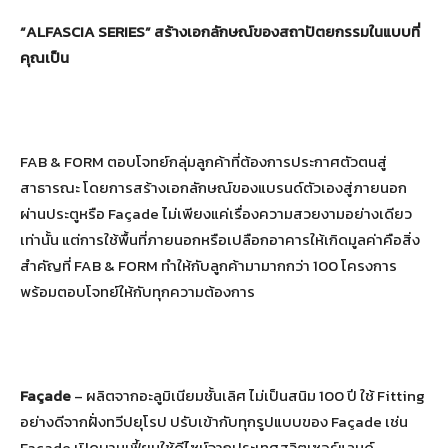
“ALFASCIA SERIES”
สร้างเอกลักษณ์ของสถาปัตยกรรมในแบบที่
คุณเป็น
FAB & FORM ตอบโจทย์กลุ่มลูกค้าที่ต้องการประกาศตัวตนสู่
สาธารณะ โดยการสร้างเอกลักษณ์ของแบรนด์ตัวเองสู่ภายนอก
ผ่านประตูหรือ Façade ไม่เพียงแค่เรื่องความสวยงามอย่างเดียว
เท่านั้น แต่การใช้พื้นที่ภายนอกหรือเปลือกอาคารให้เกิดมูลค่าคือสิ่ง
สำคัญที่ FAB & FORM ทำให้กับลูกค้ามามากกว่า 100 โครงการ
พร้อมตอบโจทย์ให้กับทุกความต้องการ
Façade
– ผลิตจากอะลูมิเนียมชั้นเลิศ ไม่เป็นสนิม 100 ปี ใช้ Fitting
อย่างดีจากฝั่งทวีปยุโรป ปรับเข้ากับทุกรูปแบบของ Façade เช่น
Façade เปิดบานเฟี้ยมใช้ดีไซน์จากประเทศสวิตเซอร์แลนด์,