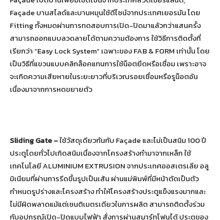
Façade บานสไลด์และบานหมุนใช้ดีไซน์จากประเทศเยอรมัน โดย
Fitting ทั้งหมดผ่านการทดสอบการเปิด-ปิดมาแล้วกว่าแสนครั้ง
สามารถออกแบบลวดลายได้ตามความต้องการ ใช้วิธีการติดตั้งที่
เรียกว่า “Easy Lock System” เฉพาะของ FAB & FORM เท่านั้น โดย
เป็นวิธีที่แขวนแบบคลิกล็อคแทนการใช้น็อตยึดหรือเชื่อม เพราะอาจ
จะเกิดความเสียหายในระยะยาวที่บริเวณรอยเชื่อมหรือรูน็อตอัน
เนื่องมาจากการหดขยายตัว
Sliding Gate –
ใช้วัสดุเดียวกันกับ Façade และไม่เป็นสนิม 100 ปี
ประตูโดยทั่วไปเกิดสนิมเนื่องจากโครงสร้างทำมาจากเหล็ก ใช้
เทคโนโลยี ALUMINIUM EXTRUSION จากประเทศออสเตรเลีย อลู
มิเนียมที่ผ่านการรีดขี้นรูปเป็นเส้น ผ่านแม่พิมพ์ที่มีหน้าตัดเป็นตัว
กำหนดรูปร่างและโครงสร้าง ทำให้โครงสร้างประตูแข็งแรงมากและ
ไม่มีผิดพลาดแม้แต่เซนติเมตรเดียวในการผลิต สามารถติดตั้งร่วม
กับอุปกรณ์เปิด-ปิดแบบไฟฟ้า สั่งการผ่านสมาร์ทโฟนได้ ประตูของ