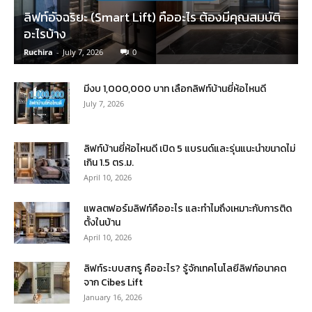
ลิฟท์อัจฉริยะ (Smart Lift) คืออะไร ต้องมีคุณสมบัติ
อะไรบ้าง
Ruchira
-
July 7, 2026
0
มีงบ 1,000,000 บาท เลือกลิฟท์บ้านยี่ห้อไหนดี
July 7, 2026
ลิฟท์บ้านยี่ห้อไหนดี เปิด 5 แบรนด์และรุ่นแนะนำขนาดไม่
เกิน 1.5 ตร.ม.
April 10, 2026
แพลตฟอร์มลิฟท์คืออะไร และทำไมถึงเหมาะกับการติด
ตั้งในบ้าน
April 10, 2026
ลิฟท์ระบบสกรู คืออะไร? รู้จักเทคโนโลยีลิฟท์อนาคต
จาก Cibes Lift
January 16, 2026