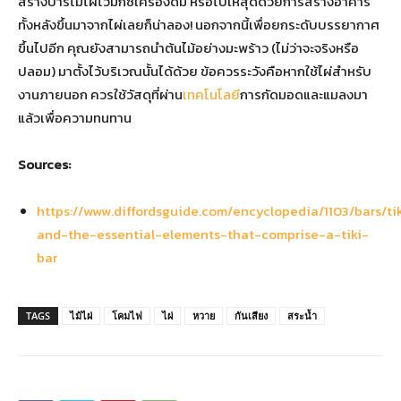
สร้างบาร์ไม้ไผ่ไว้มิกซ์เครื่องดื่ม หรือไปให้สุดด้วยการสร้างอาคาร
ทั้งหลังขึ้นมาจากไผ่เลยก็น่าลอง! นอกจากนี้เพื่อยกระดับบรรยากาศ
ขึ้นไปอีก คุณยังสามารถนำต้นไม้อย่างมะพร้าว (ไม่ว่าจะจริงหรือ
ปลอม) มาตั้งไว้บริเวณนั้นได้ด้วย ข้อควรระวังคือหากใช้ไผ่สำหรับ
งานภายนอก ควรใช้วัสดุที่ผ่าน
เทคโนโลยี
การกัดมอดและแมลงมา
แล้วเพื่อความทนทาน
Sources:
https://www.diffordsguide.com/encyclopedia/1103/bars/ti
and-the-essential-elements-that-comprise-a-tiki-
bar
TAGS
ไม้ไผ่
โคมไฟ
ไผ่
หวาย
กันเสียง
สระน้ำ