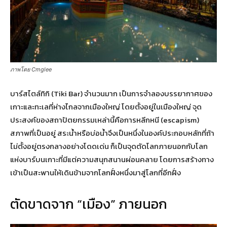
ภาพโดย Cmglee
บาร์สไตล์ทิกิ (Tiki Bar) จำนวนมาก เป็นการจำลองบรรยากาศของ
เกาะและทะเลที่ห่างไกลจากเมืองใหญ่ โดยตั้งอยู่ในเมืองใหญ่ จุด
ประสงค์ของสถาปัตยกรรมเหล่านี้คือการหลีกหนี (escapism)
สภาพที่เป็นอยู่ สระน้ำหรือบ่อน้ำจึงเป็นหนึ่งในองค์ประกอบหลักที่ถ้า
ไม่ตั้งอยู่ตรงกลางอย่างโดดเด่น ก็เป็นจุดตัดโลกภายนอกกับโลก
แห่งบาร์บนเกาะที่มีแต่ความสนุกสนานผ่อนคลาย โดยการสร้างทาง
เข้าเป็นสะพานให้เดินข้ามจากโลกฝั่งหนึ่งมาสู่โลกที่อีกฝั่ง
ตัดขาดจาก “เมือง” ภายนอก